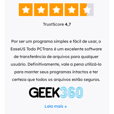





TrustScore
4,7
nta
Por ser um programa simples e fácil de usar, o
O E
as
EaseUS Todo PCTrans é um excelente software
si
nsa o
de transferência de arquivos para qualquer
máqui
uvem
usuário. Definitivamente, vale a pena utilizá-lo
uso 
as
para manter seus programas intactos e ter
pa
certeza que todos os arquivos estão seguros.
Leia mais