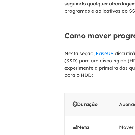
seguindo qualquer abordage
programas e aplicativos do S
Como mover progra
Nesta seção,
EaseUS
discutir
(SSD) para um disco rígido (H
experimente a primeira das q
para o HDD:
⏱️Duração
Apenas
💻Meta
Mover 