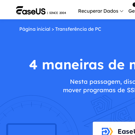
Recuperar Dados
Ge
Página inicial
>
Transferência de PC
Data
Recu
Mobi
4 maneiras de
Recup
Serv
Nesta passagem, disc
Serv
mover programas de SSD
Fix
Repar
Mais produt
Exc
Ease
Resta