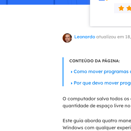
Part
Recu
Emai
Leonardo
atualizou em 18
Recu
MS 
Recu
CONTEÚDO DA PÁGINA:
Como mover programas d
Por que devo mover pro
O computador salva todos os 
quantidade de espaço livre no
Este guia aborda quatro mane
Windows com qualquer experi