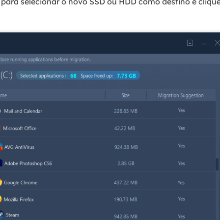
lo para selecionar o novo SSD ou HDD como destino e cliqu