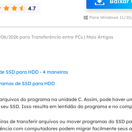
Baixar 
Tutorial Popul
Ferrame
ition Recovery
System Deploy
Recuperação 
Para Windows 11/10
peração de partição perdida
Implantação intelige
Recuperação 
l Recovery
Recuperação
/06/2026 para
Transferência entre PCs
|
Mais Artigos
peração de e-mail do Outlook
Recuperação
SQL Recovery
Recuperação 
peração de banco de dados MS SQL
e SSD para HDD - 4 maneiras
gramas de SSD para HDD
arquivos do programa na unidade C. Assim, pode haver u
 seu SSD. Isso resulta em lentidão do programa e no comp
iras de transferir arquivos ou mover programas do SSD pa
ência com computadores podem migrar facilmente seus ap