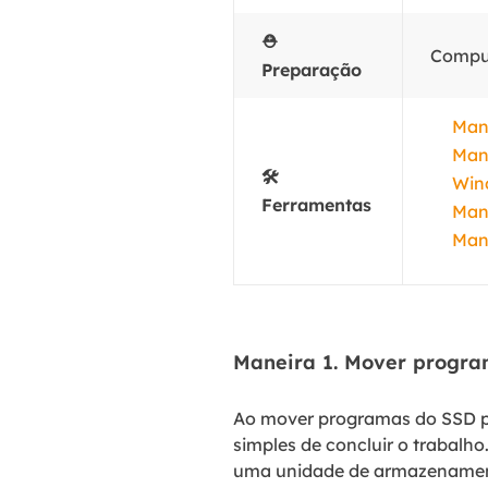
⛑️
Comput
Preparação
Man
Mane
🛠️
Win
Ferramentas
Mane
Man
Maneira 1. Mover progra
Ao mover programas do SSD pa
simples de concluir o trabalho
uma unidade de armazenament