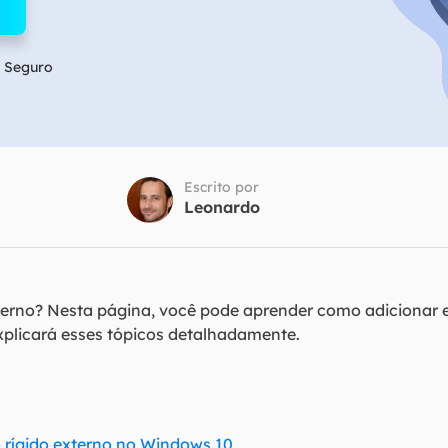
Tutorial Popul
Ferrame
ition Recovery
System Deploy
Recuperação 
peração de partição perdida
Implantação intelige
 Seguro
Recuperação 
l Recovery
Recuperação
peração de e-mail do Outlook
Recuperação
SQL Recovery
Escrito por
Recuperação 
peração de banco de dados MS SQL
Leonardo
terno? Nesta página, você pode aprender como adicionar 
plicará esses tópicos detalhadamente.
 rígido externo no Windows 10