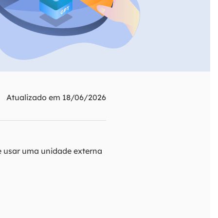
ar
Como clonar disco grátis
ntas de áudio
de Cartão SD
VoiceWave
nte do Windows
Alterar voz em tempo real
de Pen Drive
Vocal Remover (Online)
 de HD
Remover vocais online grátis
 de HD Externo
Atualizado em 18/06/2026
de Fotos
e usar uma unidade externa