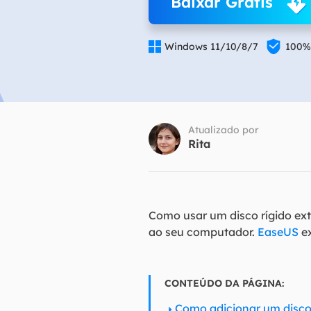
Baixar Grátis
Part

Recu

Windows 11/10/8/7
100%
Emai
Recu
MS 
Atualizado por
Recu
Rita
Como usar um disco rígido ex
ao seu computador.
EaseUS
ex
CONTEÚDO DA PÁGINA:
Como adicionar um disco