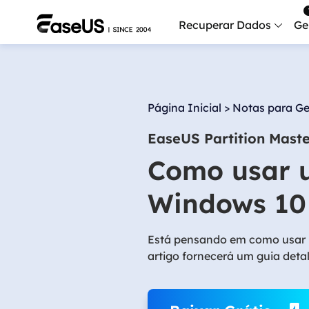
Recuperar Dados
Ge
Data
Recu
Página Inicial
>
Notas para Ge
Mobi
EaseUS Partition Mast
Recup
Como usar u
Serv
Serv
Windows 10
Fix
Repar
Está pensando em como usar u
artigo fornecerá um guia deta
Mais produt
Exc
Resta