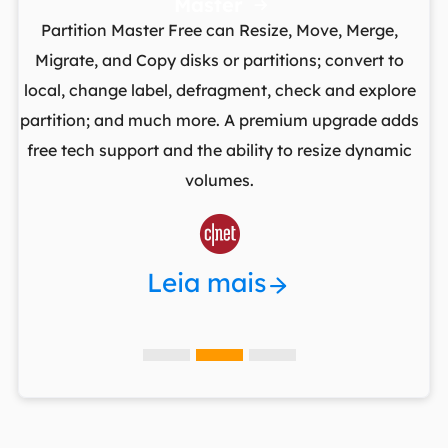
Master

Partition Master Free can Resize, Move, Merge,
I
to
Migrate, and Copy disks or partitions; convert to
sin
t
local, change label, defragment, check and explore
yo
I
partition; and much more. A premium upgrade adds
c
free tech support and the ability to resize dynamic
re
ng
volumes.

Leia mais