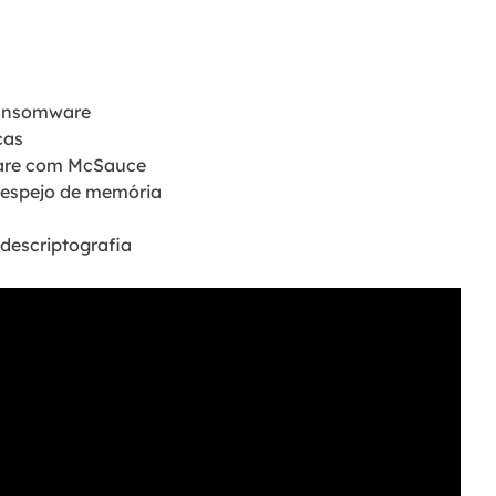
 ransomware
cas
ware com McSauce
despejo de memória
 descriptografia