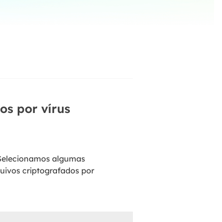
ar
Como clonar disco grátis
ntas de áudio
de Cartão SD
VoiceWave
nte do Windows
Alterar voz em tempo real
de Pen Drive
Vocal Remover (Online)
 de HD
Remover vocais online grátis
 de HD Externo
de Fotos
os por vírus
 Selecionamos algumas
uivos criptografados por