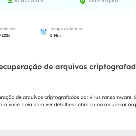
Baixar Grátis
100% Seguro


Tutorial Popul
Ferrame
ition Recovery
System Deploy
Recuperação 
peração de partição perdida
Implantação intelige
Recuperação 
izado em
Tempo de leitura
l Recovery
/2026
5
Min
Recuperação
peração de e-mail do Outlook
Recuperação
SQL Recovery
Recuperação 
peração de banco de dados MS SQL
ecuperação de arquivos criptografad
eração de arquivos criptografados por vírus ransomware.
ra você. Leia para ver detalhes sobre como recuperar arq