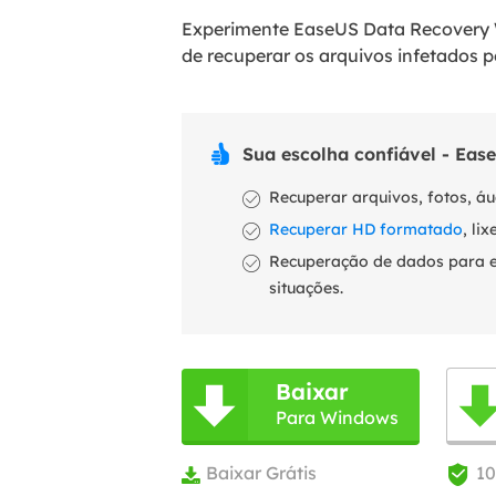
Experimente EaseUS Data Recovery W
de recuperar os arquivos infetados 

Sua escolha confiável - Ea
Recuperar arquivos, fotos, áu
Recuperar HD formatado
, li
Recuperação de dados para ex
situações.
Baixar

Para Windows
Baixar Grátis
1

