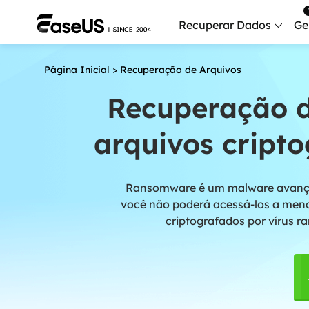
Recuperar Dados
Ge
Página Inicial
>
Recuperação de Arquivos
Data
Recu
Recuperação 
Mobi
arquivos cript
Recup
Serv
Ransomware é um malware avançad
Serv
você não poderá acessá-los a meno
Fix
criptografados por vírus 
Repar
Mais produt
Exc
Resta