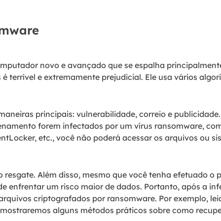
omware
mputador novo e avançado que se espalha principalmente 
 terrível e extremamente prejudicial. Ele usa vários algori
aneiras principais: vulnerabilidade, correio e publicidad
zenamento forem infectados por um vírus ransomware, como
entLocker, etc., você não poderá acessar os arquivos ou s
o resgate. Além disso, mesmo que você tenha efetuado o
de enfrentar um risco maior de dados. Portanto, após a in
rquivos criptografados por ransomware. Por exemplo, lei
r, mostraremos alguns métodos práticos sobre como recupe