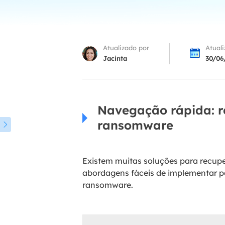
Part
Recu
Atualizado por
Atual
Emai
Jacinta
30/06
Recu
MS 
Recu
Navegação rápida: r
ransomware

Existem muitas soluções para recup
abordagens fáceis de implementar pa
ransomware.