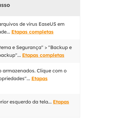
asso
arquivos de vírus EaseUS em
de...
Etapas completas
istema e Segurança" > "Backup e
backup"...
Etapas completas
ão armazenados. Clique com o
opriedades"...
Etapas
rior esquerdo da tela...
Etapas