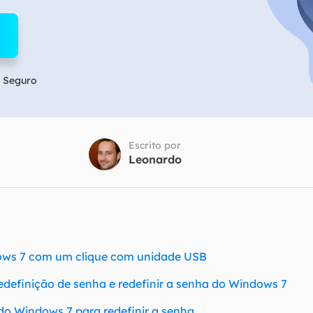
Tutorial Popul
Ferrame
ition Recovery
System Deploy
Recuperação 
peração de partição perdida
Implantação intelige
Recuperação 
l Recovery
 Seguro
Recuperação
peração de e-mail do Outlook
Recuperação
SQL Recovery
Recuperação 
peração de banco de dados MS SQL
Escrito por
Leonardo
ows 7 com um clique com unidade USB
edefinição de senha e redefinir a senha do Windows 7
do Windows 7 para redefinir a senha