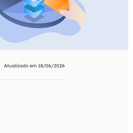
ar
Como clonar disco grátis
ntas de áudio
de Cartão SD
VoiceWave
nte do Windows
Alterar voz em tempo real
de Pen Drive
Vocal Remover (Online)
 de HD
Remover vocais online grátis
 de HD Externo
de Fotos
Atualizado em 18/06/2026