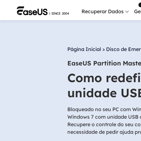
Recuperar Dados
Ge
Data
Recu
Página Inicial
>
Disco de Emer
Mobi
EaseUS Partition Mast
Recup
Como redefi
Serv
Serv
unidade USB
Fix
Repar
Bloqueado no seu PC com Win
Windows 7 com unidade USB at
Mais produt
Recupere o controle do seu c
necessidade de pedir ajuda pro
Exc
Resta