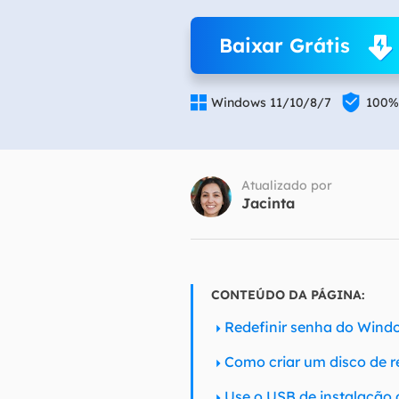
Part
Baixar Grátis
Recu

Emai

Windows 11/10/8/7
100%
Recu
MS 
Recu
Atualizado por
Jacinta
CONTEÚDO DA PÁGINA:
Redefinir senha do Wind
Como criar um disco de r
Use o USB de instalação 