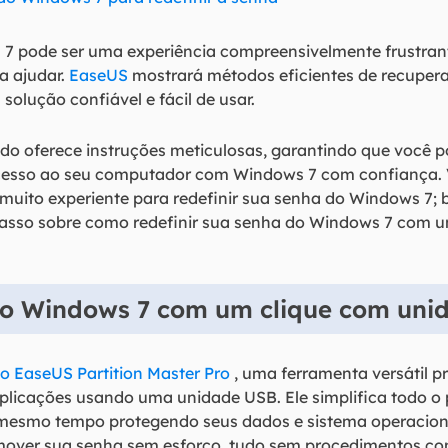
7 pode ser uma experiência compreensivelmente frustran
ra ajudar.
EaseUS
mostrará métodos eficientes de recupe
olução confiável e fácil de usar.
ado oferece instruções meticulosas, garantindo que você 
acesso ao seu computador com Windows 7 com confiança. 
muito experiente para redefinir sua senha do Windows 7; ba
passo sobre como redefinir sua senha do Windows 7 com 
do Windows 7 com um clique com uni
o EaseUS Partition Master Pro
, uma ferramenta versátil p
icações usando uma unidade USB. Ele simplifica todo o
ao mesmo tempo protegendo seus dados e sistema operacion
remover sua senha sem esforço, tudo sem procedimentos 