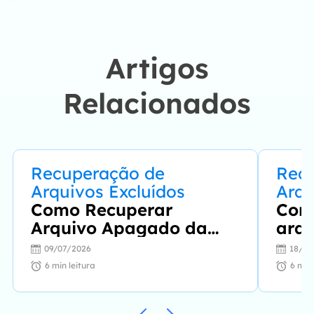
problemas de forma
fácil e eficaz."…
Artigos
Relacionados
Recuperação de
Rec
Arquivos Excluídos
Arqu
Como Recuperar
Com
Arquivo Apagado da
arqu
Lixeira [Todos os
Win
09/07/2026
18/06
Dispositivos Cobertos]
[dic
6
min leitura
6
min 
pre