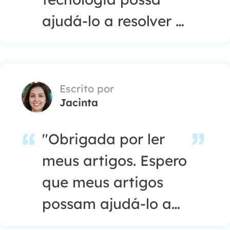
ajudá-lo a resolver a
maioria dos
problemas do seu
Windows, Mac e
Escrito por
Jacinta
smartphone."…
"Obrigada por ler
meus artigos. Espero
que meus artigos
possam ajudá-lo a
resolver seus