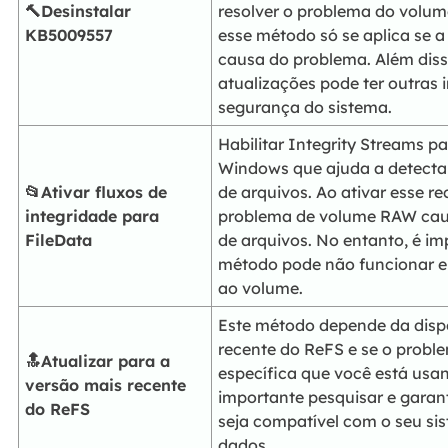
🔨Desinstalar
resolver o problema do volum
KB5009557
esse método só se aplica se a
causa do problema. Além diss
atualizações pode ter outras 
segurança do sistema.
Habilitar Integrity Streams p
Windows que ajuda a detectar
📂Ativar fluxos de
de arquivos. Ao ativar esse r
integridade para
problema de volume RAW cau
FileData
de arquivos. No entanto, é i
método pode não funcionar em
ao volume.
Este método depende da disp
recente do ReFS e se o probl
🔝Atualizar para a
específica que você está usa
versão mais recente
importante pesquisar e garant
do ReFS
seja compatível com o seu si
dados.