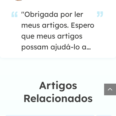
"Obrigada por ler
meus artigos. Espero
que meus artigos
possam ajudá-lo a
resolver seus
problemas de forma
fácil e eficaz."…
Artigos

Relacionados