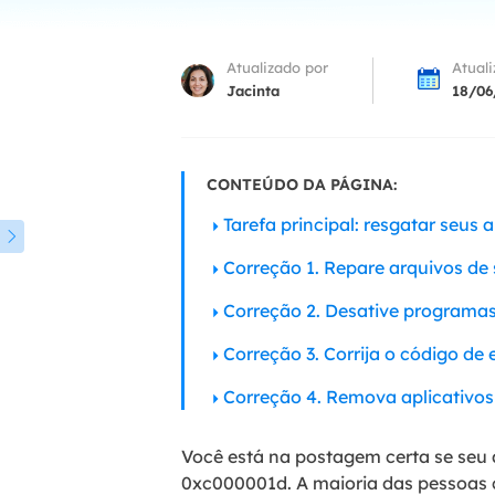
Part
Atualizado por
Atual
Recu
Jacinta
18/06
Emai
Recu
CONTEÚDO DA PÁGINA:
MS 
Recu
Tarefa principal: resgatar seus

Correção 1. Repare arquivos de 
Correção 2. Desative programas
Correção 3. Corrija o código de
Correção 4. Remova aplicativos
Você está na postagem certa se seu 
0xc000001d. A maioria das pessoas c