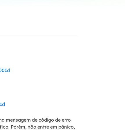
ar
Como clonar disco grátis
ntas de áudio
de Cartão SD
VoiceWave
nte do Windows
Alterar voz em tempo real
de Pen Drive
Vocal Remover (Online)
 de HD
Remover vocais online grátis
 de HD Externo
de Fotos
0001d
01d
 uma mensagem de código de erro
fico. Porém, não entre em pânico,