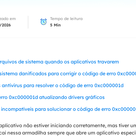
Tutorial Popul
Ferrame
ition Recovery
System Deploy
Recuperação 
izado em
Tempo de leitura
peração de partição perdida
Implantação intelige
/2026
5
Min
Recuperação 
l Recovery
Recuperação
peração de e-mail do Outlook
Recuperação
SQL Recovery
Recuperação 
peração de banco de dados MS SQL
 arquivos de sistema quando os aplicativos travarem
sistema danificados para corrigir o código de erro 0xc00
 antivírus para resolver o código de erro 0xc000001d
 erro 0xc000001d atualizando drivers gráficos
 incompatíveis para solucionar o código de erro 0xc0000
aplicativo não estiver iniciando corretamente, mas tiver
ai nessa armadilha sempre que abre um aplicativo especí