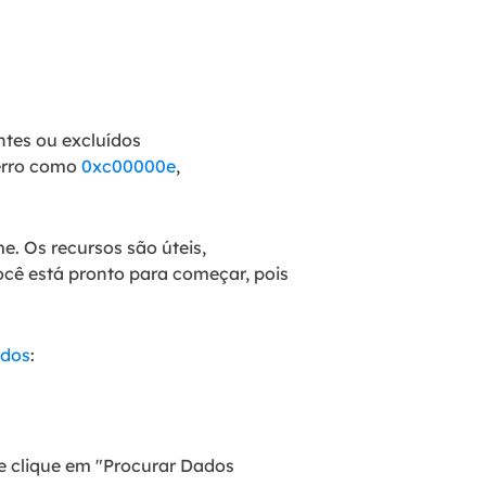
ntes ou excluídos
erro como
0xc00000e
,
. Os recursos são úteis,
cê está pronto para começar, pois
ídos
:
e clique em "Procurar Dados