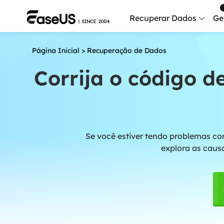
Recuperar Dados
Ge
Página Inicial
>
Recuperação de Dados
Data
Recu
Corrija o código 
Mobi
Recup
Serv
Se você estiver tendo problemas co
Serv
explora as causa
Fix
Repar
Mais produt
Exc
Resta