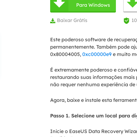

Para Windows
Baixar Grátis
1


Este poderoso software de recuperaç
permanentemente. Também pode ajud
0x80004005,
0xc00000e9
e muito ma
É extremamente poderoso e confiável
restaurando suas informações mais 
não requer nenhuma experiência de 
Agora, baixe e instale esta ferrame
Passo 1. Selecione um local para dig
Inicie o EaseUS Data Recovery Wiza