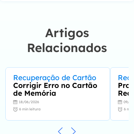
resolver seus
problemas de forma
fácil e eficaz."…
Artigos
Relacionados
Recuperação de Cartão
Recu
Corrigir Erro no Cartão
Pro
de Memória
Recu
Mem
18/06/2026
09/07
Grát
6
min leitura
6
min 