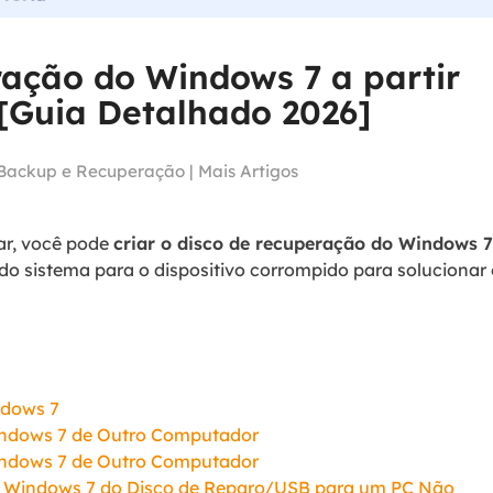
Tutorial Popul
Ferrame
ition Recovery
System Deploy
Recuperação 
ração do Windows 7 a partir
peração de partição perdida
Implantação intelige
Recuperação 
[Guia Detalhado 2026]
l Recovery
Recuperação
peração de e-mail do Outlook
Backup e Recuperação
|
Mais Artigos
Recuperação
SQL Recovery
Recuperação 
peração de banco de dados MS SQL
ar, você pode
criar o disco de recuperação do Windows 7
do sistema para o dispositivo corrompido para solucionar
ndows 7
indows 7 de Outro Computador
indows 7 de Outro Computador
al Windows 7 do Disco de Reparo/USB para um PC Não