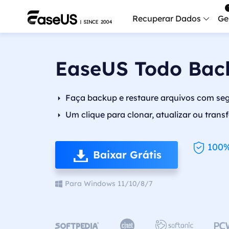
Recuperar Dados
Ge
Data
EaseUS Todo Bac
Recu
Mobi
Faça backup e restaure arquivos com seg
Recup
Um clique para clonar, atualizar ou trans
Serv
Serv
100%
Baixar Grátis
Fix
Repar
Para Windows 11/10/8/7
Mais produt
Exc



Resta