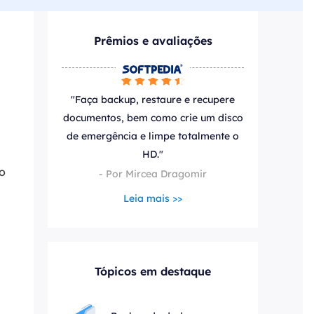
ar
Como clonar disco grátis
ntas de áudio
de Cartão SD
VoiceWave
Prêmios e avaliações
nte do Windows
Alterar voz em tempo real
de Pen Drive






Vocal Remover (Online)
 de HD
Remover vocais online grátis
"Faça backup, restaure e recupere
 de HD Externo
documentos, bem como crie um disco
de emergência e limpe totalmente o
de Fotos
HD."
 o
- Por Mircea Dragomir
Leia mais >>
Tópicos em destaque