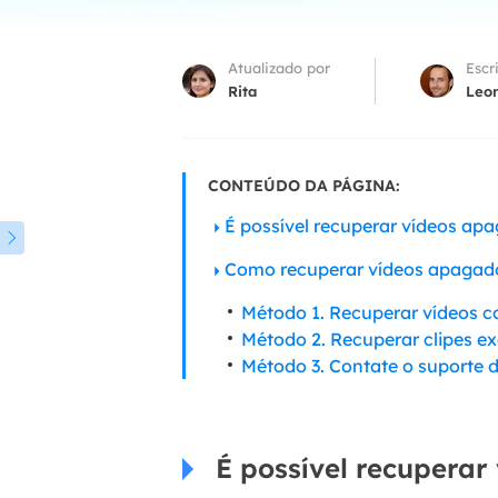
Part
Atualizado por
Escr
Recu
Rita
Leo
Emai
Recu
CONTEÚDO DA PÁGINA:
MS 
Recu
É possível recuperar vídeos ap

Como recuperar vídeos apagado
Método 1. Recuperar vídeos c
Método 2. Recuperar clipes e
Método 3. Contate o suporte d
É possível recuperar