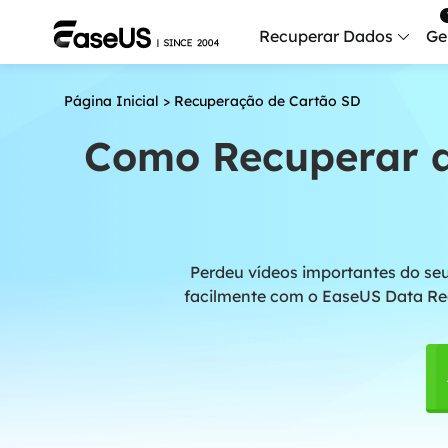
Recuperar Dados
Ge
Página Inicial
>
Recuperação de Cartão SD
Data
Recu
Como Recuperar a
Mobi
Recup
Serv
Perdeu vídeos importantes do se
Serv
facilmente com o EaseUS Data Rec
Fix
Repar
Mais produt
Exc
Resta