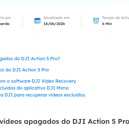
Tutorial Popul
Ferrame
ition Recovery
System Deploy
Recuperação 
ito por
Atualizado em
Tempo de leit
peração de partição perdida
Implantação intelige
nardo
18/06/2026
6
Min
Recuperação 
l Recovery
Recuperação
peração de e-mail do Outlook
Recuperação
SQL Recovery
Recuperação 
peração de banco de dados MS SQL
agados do DJI Action 5 Pro?
s do DJI Action 5 Pro
om o software DJI Video Recovery
xcluídos do aplicativo DJI Mimo
a DJI para recuperar vídeos excluídos.
 vídeos apagados do DJI Action 5 Pr