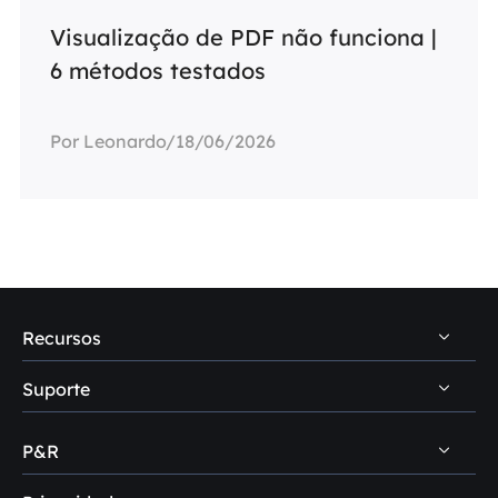
Visualização de PDF não funciona |
6 métodos testados
Por Leonardo/18/06/2026
Recursos
Suporte
Dicas de recuperação de dados PC
Dicas de recuperação de dados Mac
P&R
Central de suporte
Dicas de recuperação de HD
Download