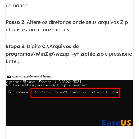
comando.
Passo 2.
Altere os diretórios onde seus arquivos Zip
atuais estão armazenados.
Etapa 3.
Digite
C:\Arquivos de
programas\WinZip\wzzip¨-yf zipfile.zip
e pressione
Enter.