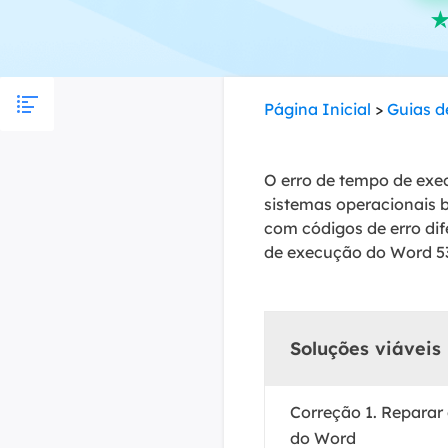
Part
Recu
Página Inicial
>
Guias d
Emai
Recu
O erro de tempo de exe
MS 
Recu
sistemas operacionais 
com códigos de erro dif
de execução do Word 5
Soluções viáveis
Correção 1. Repara
do Word