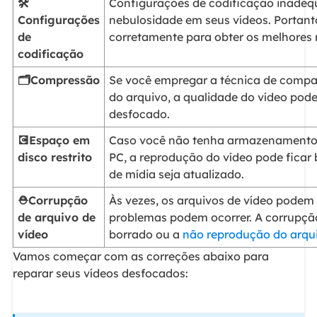
🛠️
Configurações de codificação inadeq
Configurações
nebulosidade em seus vídeos. Portanto,
de
corretamente para obter os melhores 
codificação
🗂️Compressão
Se você empregar a técnica de compa
do arquivo, a qualidade do vídeo pode
desfocado.
💽Espaço em
Caso você não tenha armazenamento su
disco restrito
PC, a reprodução do vídeo pode ficar
de mídia seja atualizado.
⛑️Corrupção
Às vezes, os arquivos de vídeo podem
de arquivo de
problemas podem ocorrer. A corrupçã
vídeo
borrado ou a
não reprodução do arqu
Vamos começar com as correções abaixo para
reparar seus vídeos desfocados: