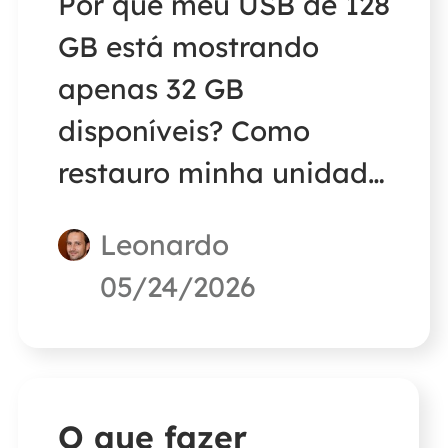
Por que meu USB de 128
GB está mostrando
apenas 32 GB
disponíveis? Como
restauro minha unidade
USB para capacidade
Leonardo
total? Siga este guia
05/24/2026
para encontrar sua
resposta!
O que fazer