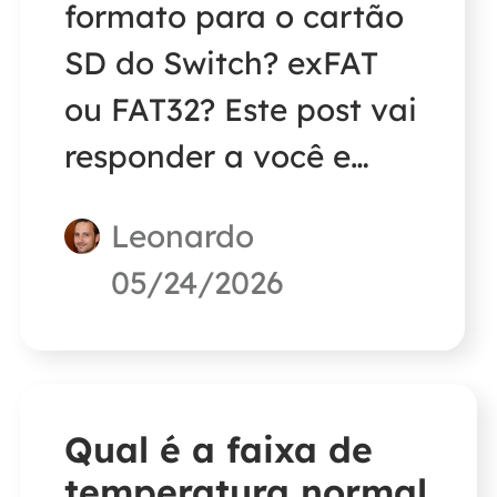
formato para o cartão
SD do Switch? exFAT
ou FAT32? Este post vai
responder a você e
fornecer uma maneira
Leonardo
simples de formatar
05/24/2026
um cartão SD do
Switch sem perder
tempo.
Qual é a faixa de
temperatura normal