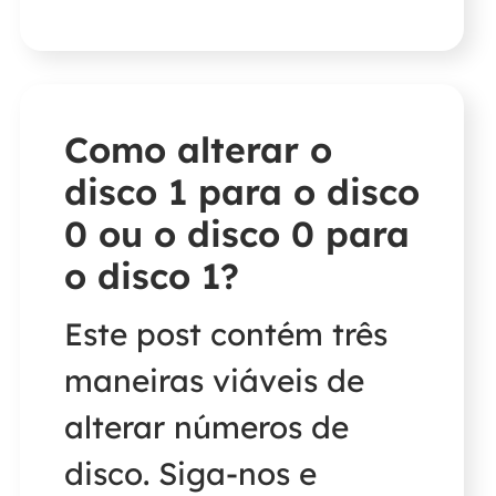
excluir uma partição
do Windows 10?'. Para
responder à dúvida,
Como alterar o
este artigo prático está
disco 1 para o disco
aqui para ajudar.
0 ou o disco 0 para
o disco 1?
Este post contém três
maneiras viáveis de
alterar números de
disco. Siga-nos e