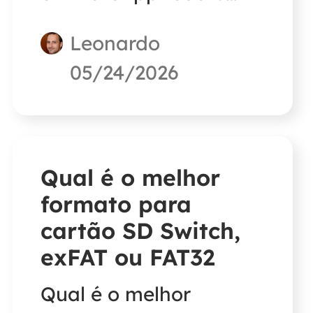
Encontre uma solução
Leonardo
para esse problema
05/24/2026
lendo este artigo.
Vamos começar.
Qual é o melhor
formato para
cartão SD Switch,
exFAT ou FAT32
Qual é o melhor