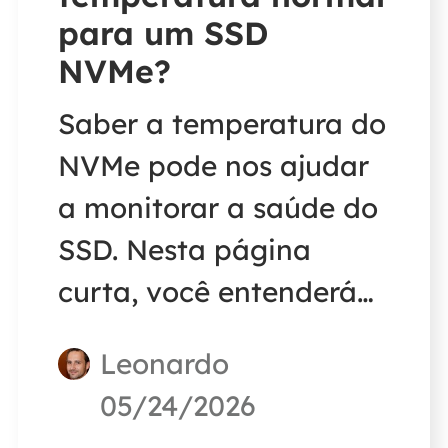
para um SSD
NVMe?
Saber a temperatura do
NVMe pode nos ajudar
a monitorar a saúde do
SSD. Nesta página
curta, você entenderá
rapidamente a
Leonardo
temperatura normal de
05/24/2026
um SSD NVMe e obterá