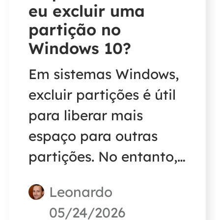
eu excluir uma
partição no
Windows 10?
Em sistemas Windows,
excluir partições é útil
para liberar mais
espaço para outras
partições. No entanto,
há uma pergunta
Leonardo
frequente no fórum: 'O
05/24/2026
que acontece se eu