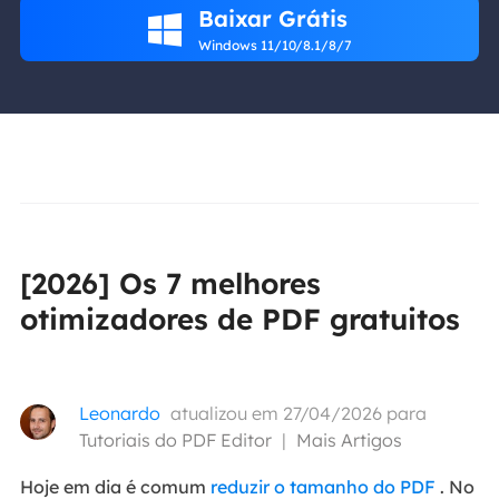
Baixar Grátis

Windows 11/10/8.1/8/7
[2026] Os 7 melhores
otimizadores de PDF gratuitos
Leonardo
atualizou em 27/04/2026 para
Tutoriais do PDF Editor
|
Mais Artigos
Hoje em dia é comum
reduzir o tamanho do PDF
. No