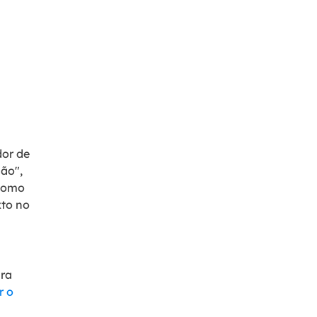
dor de
ção",
 como
xto no
ara
r o