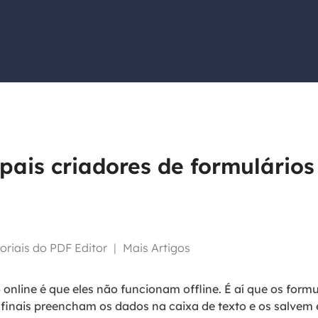
Tutorial Popul
Ferrame
ition Recovery
System Deploy
Recuperação 
peração de partição perdida
Implantação intelige
Recuperação 
l Recovery
Recuperação
peração de e-mail do Outlook
Recuperação
SQL Recovery
Recuperação 
peração de banco de dados MS SQL
ipais criadores de formulários
toriais do PDF Editor
|
Mais Artigos
line é que eles não funcionam offline. É aí que os formu
 finais preencham os dados na caixa de texto e os salvem