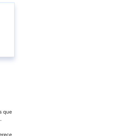
s que
.
erece