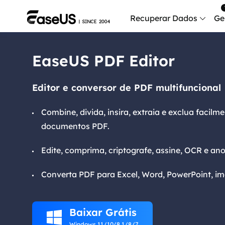
Recuperar Dados
Ge
EaseUS PDF Editor
Data
Recu
Editor e conversor de PDF multifuncional
Mobi
Recup
Combine, divida, insira, extraia e exclua facilm
documentos PDF.
Serv
Serv
Edite, comprima, criptografe, assine, OCR e an
Fix
Repar
Converta PDF para Excel, Word, PowerPoint, im
Mais produt
Baixar Grátis
Exc

Resta
Windows 11/10/8.1/8/7