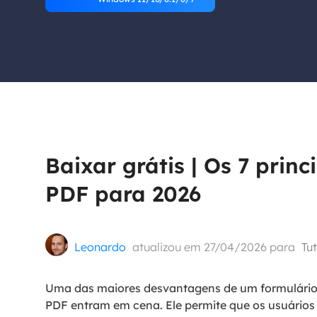
Part
Recu
Emai
Recu
MS 
Recu
Baixar grátis | Os 7 princ
PDF para 2026
Leonardo
atualizou em 27/04/2026 para
Tu
Uma das maiores desvantagens de um formulário on
PDF entram em cena. Ele permite que os usuários