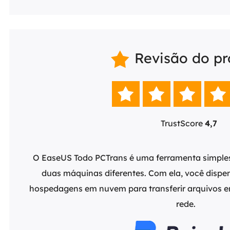
Revisão do p





TrustScore
4,7
é um
O EaseUS Todo PCTrans é uma ferramenta simples 
io.
duas máquinas diferentes. Com ela, você dispe
ctos e
hospedagens em nuvem para transferir arquivos 
rede.