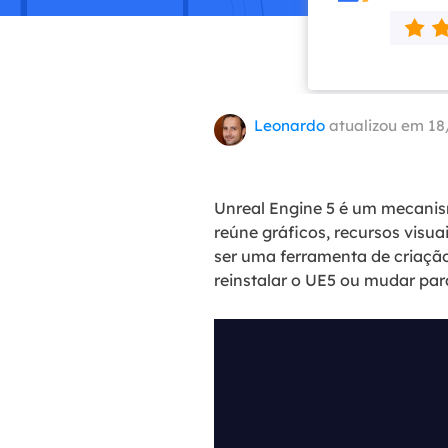
Part
Recu
Emai
Leonardo
atualizou em 18
Recu
MS 
Recu
Unreal Engine 5 é um mecanis
reúne gráficos, recursos visu
ser uma ferramenta de criaçã
reinstalar o UE5 ou mudar par