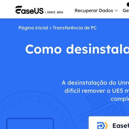
Recuperar Dados
Ge
Página inicial
>
Transferência de PC
Data
Recu
Como desinstala
Mobi
Recup
Serv
Serv
A desinstalação do Unr
difícil remover o UE5
Fix
compl
Repar
Mais produt
Exc
Ease
Resta