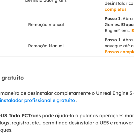
Desinstalador grátis
desinstalar co
completas
Passo 1.
Abra o
Remoção manual
Games.
Etapa 
Engine" em…
E
Passo 1.
Abra 
Remoção Manual
navegue até a 
Passos compl
 gratuito
maneira de desinstalar completamente o Unreal Engine 5
instalador profissional e gratuito
.
eUS Todo PCTrans
pode ajudá-lo a pular as operações man
gs, registro, etc., permitindo desinstalar o UE5 e remover
iques.