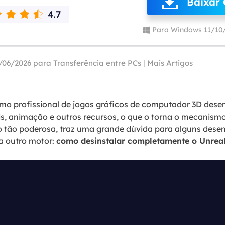
Baixar 
Tutorial Popul
Ferrame
ition Recovery
System Deploy
Recuperação 
Para Windows 11/10
peração de partição perdida
Implantação intelige
Recuperação 
l Recovery
Recuperação
/06/2026 para
Transferência entre PCs
|
Mais Artigos
peração de e-mail do Outlook
Recuperação
SQL Recovery
Recuperação 
peração de banco de dados MS SQL
mo profissional de jogos gráficos de computador 3D dese
ais, animação e outros recursos, o que o torna o mecanism
o tão poderosa, traz uma grande dúvida para alguns dese
a outro motor:
como desinstalar completamente o Unreal