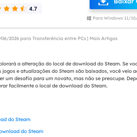
Baixar 
Tutorial Popul
Ferrame
ition Recovery
System Deploy
Recuperação 
Para Windows 11/10
peração de partição perdida
Implantação intelige
Recuperação 
l Recovery
Recuperação
/06/2026 para
Transferência entre PCs
|
Mais Artigos
peração de e-mail do Outlook
Recuperação
SQL Recovery
Recuperação 
peração de banco de dados MS SQL
plorará a alteração do local de download do Steam. Se vo
 jogos e atualizações do Steam são baixados, você veio ao 
r um desafio para um novato, mas não se preocupe. Depo
rar facilmente o local de download do Steam.
load do Steam
 download do Steam