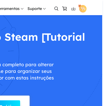
erramentas
Suporte
r de tela
nal
Centro de Apoio
Todo PCTrans
iPhone Data Transfer
Free
Free
p
Edição
Edição
Edição
essoal
 entre PCs
Guias, Licença, Contato
 Steam [Tutorial
RecExperts
Todo PCTrans
iPhone Data Transfer
Pro
Pro
y Free
y Free
Partition Master Free
Disk Copy Pro
Todo Backup Free
Gravar vídeo/áudio/webcam
rise
Suporte por bate-papo
y Pro
y Pro
Partition Master Pro
Disk Copy Technician
Todo Backup Home
presariais
s do iPhone
Converse com um técnico
ntas de vídeo
y Technician
Partition Master Enterprise
Todo Backup for Mac
Tutorial
cian
Consulta de pré-venda
Video Downloader Online
 completo para alterar
ows
ra provedores de serviços
ácil do WhatsApp
Converse com um rep. de vend
line
Baixar vídeo e áudio online grátis
Comparação
Tutorial
y Free
Clonagem de HD
e para organizar seus
Repair
ções
Serviço Premium
r com estas instruções
y Free
y Pro
Comparação de Edições
Clonagem de SSD
Clonar HD para outro PC
Video Downloader
es de Todo Backup
dows To Go
Resolva rápido e muito mais
Baixar vídeo e áudio fácil
 Repair
y Pro
ry App
Transferir dados de SSD para outro
Tutorial
Indique amigos
epair
VideoKit
y Technician
Convide e ganhe recompensas
Toolkit de vídeo tudo-em-um
Como particionar um HD
nt
centralizada