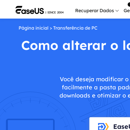
Recuperar Dados
Ge
Página inicial
>
Transferência de PC
Data
Recu
Como alterar o l
Mobi
Recup
Serv
Você deseja modificar o
Serv
facilmente a pasta pad
Fix
downloads e otimizar o
Repar
Mais produt
Exc
Ease
Resta