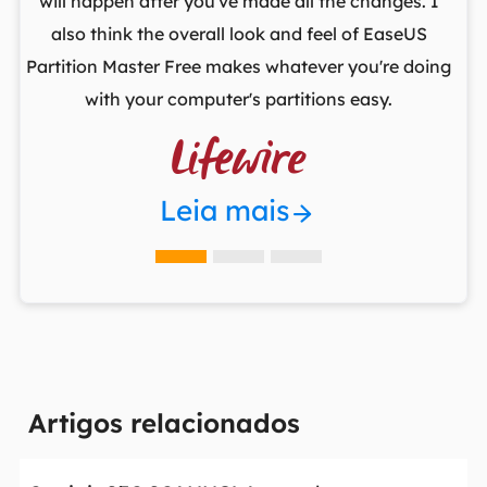
,
will happen after you've made all the changes. I
par
he
also think the overall look and feel of EaseUS
fr
Partition Master Free makes whatever you're doing
with your computer's partitions easy.

Leia mais
Artigos relacionados