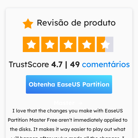
Revisão de produto






TrustScore
4.7 | 49
comentários
Obtenha EaseUS Partition
Master

t
I love that the changes you make with EaseUS
ows
Partition Master Free aren't immediately applied to
M
st
the disks. It makes it way easier to play out what
lo