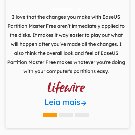
Master

t
I love that the changes you make with EaseUS
ows
Partition Master Free aren't immediately applied to
M
st
the disks. It makes it way easier to play out what
lo
,
will happen after you've made all the changes. I
par
he
also think the overall look and feel of EaseUS
fr
Partition Master Free makes whatever you're doing
with your computer's partitions easy.

Leia mais