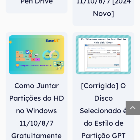
Pen Drive
11/10/8/7 [2024
Novo]
Como Juntar
[Corrigido] O
Partições do HD
Disco

no Windows
Selecionado é
11/10/8/7
do Estilo de
Gratuitamente
Partição GPT