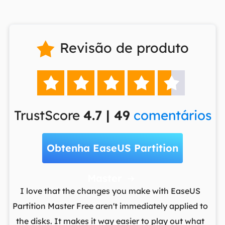
Revisão de produto






TrustScore
4.7 | 49
comentários
Obtenha EaseUS Partition
Master

t
I love that the changes you make with EaseUS
ows
Partition Master Free aren't immediately applied to
M
st
the disks. It makes it way easier to play out what
lo