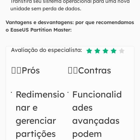
Transfira seu sistema operacional para uma nova
unidade sem perda de dados.
Vantagens e desvantagens: por que recomendamos
o EaseUS Partition Master:
Avaliação do especialista:





👍🏻Prós
👎🏻Contras
Redimensio
Funcionalid
nar e
ades
gerenciar
avançadas
partições
podem