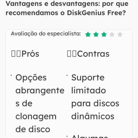
Vantagens e desvantagens: por que
recomendamos o DiskGenius Free?
Avaliação do especialista:





👍🏻Prós
👎🏻Contras
Opções
Suporte
abrangente
limitado
s de
para discos
clonagem
dinâmicos
de disco