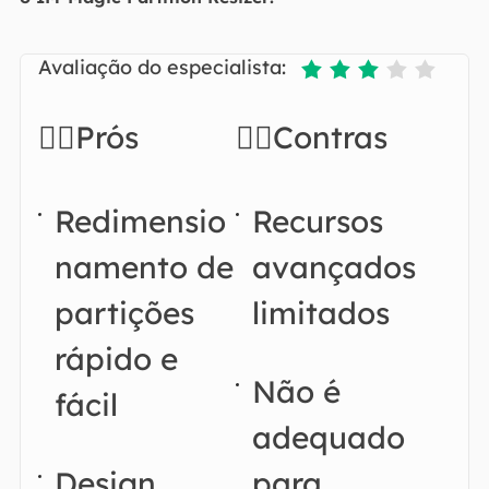
Avaliação do especialista:





👍🏻Prós
👎🏻Contras
Redimensio
Recursos
namento de
avançados
partições
limitados
rápido e
Não é
fácil
adequado
Design
para