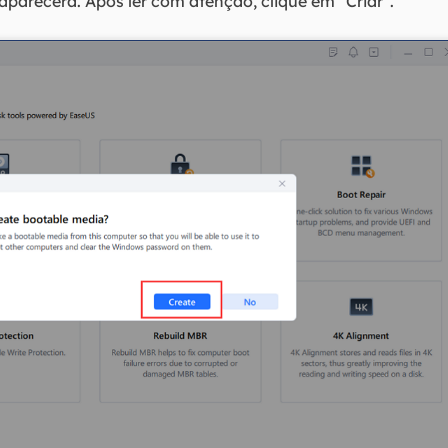
arecerá. Após ler com atenção, clique em "Criar".