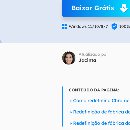
Baixar Grátis
Part
Recu


Windows 11/10/8/7
100%
Emai
Recu
MS 
Atualizado por
Recu
Jacinta
CONTEÚDO DA PÁGINA:
Como redefinir o Chrome
Redefinição de fábrica 
Redefinição de fábrica 