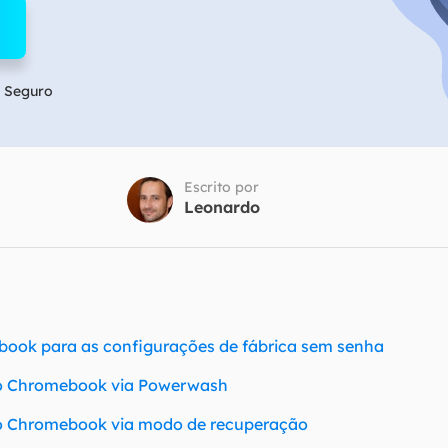
Tutorial Popul
Ferrame
ition Recovery
System Deploy
Recuperação 
peração de partição perdida
Implantação intelige
Recuperação 
 Seguro
l Recovery
Recuperação
peração de e-mail do Outlook
Recuperação
SQL Recovery
Escrito por
Recuperação 
peração de banco de dados MS SQL
Leonardo
book para as configurações de fábrica sem senha
do Chromebook via Powerwash
do Chromebook via modo de recuperação