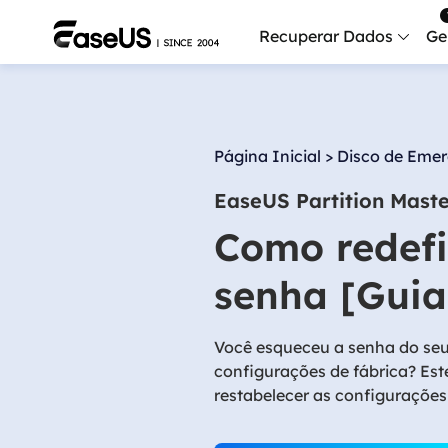
Recuperar Dados
Ge
Data
Recu
Página Inicial
>
Disco de Emer
Mobi
EaseUS Partition Mast
Recup
Como redefi
Serv
Serv
senha [Guia
Fix
Repar
Você esqueceu a senha do seu
configurações de fábrica? Est
Mais produt
restabelecer as configuraçõe
Exc
Resta