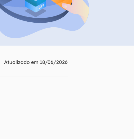
ar
Como clonar disco grátis
ntas de áudio
de Cartão SD
VoiceWave
nte do Windows
Alterar voz em tempo real
de Pen Drive
Vocal Remover (Online)
 de HD
Remover vocais online grátis
 de HD Externo
Atualizado em 18/06/2026
de Fotos