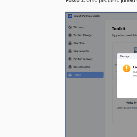
Passo 2.
Uma pequena janela ap