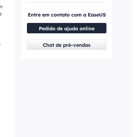
em
e
Entre em contato com a EaseUS
Pedido de ajuda online
o
Chat de pré-vendas