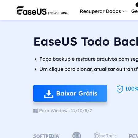
Recuperar Dados
Ge
Data
EaseUS Todo Bac
Recu
Mobi
Faça backup e restaure arquivos com seg
Recup
Um clique para clonar, atualizar ou trans
Serv
Serv
100%
Baixar Grátis
Fix
Repar
Para Windows 11/10/8/7
Mais produt
Exc



Resta