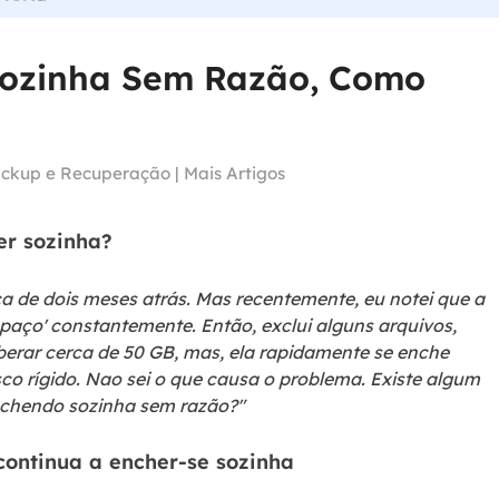
Tutorial Popul
Ferrame
ition Recovery
System Deploy
Recuperação 
Sozinha Sem Razão, Como
peração de partição perdida
Implantação intelige
Recuperação 
l Recovery
Recuperação
peração de e-mail do Outlook
ckup e Recuperação
|
Mais Artigos
Recuperação
SQL Recovery
Recuperação 
peração de banco de dados MS SQL
er sozinha?
a de dois meses atrás. Mas recentemente, eu notei que a
paço' constantemente. Então, exclui alguns arquivos,
berar cerca de 50 GB, mas, ela rapidamente se enche
o rígido. Nao sei o que causa o problema. Existe algum
nchendo sozinha sem razão?"
continua a encher-se sozinha