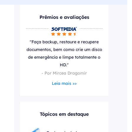
ar
Como clonar disco grátis
ntas de áudio
de Cartão SD
VoiceWave
Prêmios e avaliações
nte do Windows
Alterar voz em tempo real
de Pen Drive






Vocal Remover (Online)
 de HD
Remover vocais online grátis
"Faça backup, restaure e recupere
 de HD Externo
documentos, bem como crie um disco
de emergência e limpe totalmente o
de Fotos
HD."
- Por Mircea Dragomir
Leia mais >>
Tópicos em destaque