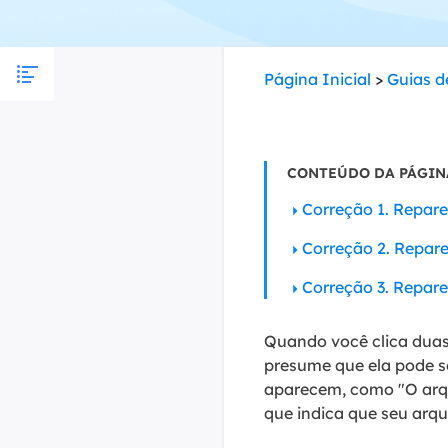
Part
Recu
Página Inicial
>
Guias d
Emai
Recu
CONTEÚDO DA PÁGIN
MS 
Recu
Correção 1. Repar
Correção 2. Repar
Correção 3. Repar
Quando você clica duas
presume que ela pode se
aparecem, como "O arqu
que indica que seu arq