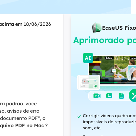
ar
Como clonar disco grátis
ntas de áudio
de Cartão SD
VoiceWave
nte do Windows
Alterar voz em tempo real
acinta
em 18/06/2026
de Pen Drive
EaseUS Fixo
Vocal Remover (Online)
Aprimorado po
 de HD
Remover vocais online grátis
 de HD Externo
de Fotos
s
ra padrão, você
o, avisos de erro
Corrigir vídeos quebrado
o documento PDF", o
impossíveis de reproduzi
rquivo PDF no Mac
?
som, etc.