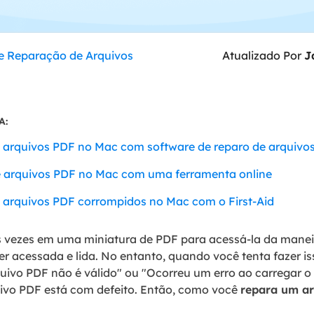
Tutorial Popul
Ferrame
ition Recovery
System Deploy
Recuperação 
peração de partição perdida
Implantação intelige
e Reparação de Arquivos
Atualizado Por
J
Recuperação 
l Recovery
Recuperação
peração de e-mail do Outlook
Recuperação
A:
SQL Recovery
Recuperação 
peração de banco de dados MS SQL
e arquivos PDF no Mac com software de reparo de arquivo
e arquivos PDF no Mac com uma ferramenta online
e arquivos PDF corrompidos no Mac com o First-Aid
 vezes em uma miniatura de PDF para acessá-la da manei
r acessada e lida. No entanto, quando você tenta fazer iss
ivo PDF não é válido" ou "Ocorreu um erro ao carregar 
uivo PDF está com defeito. Então, como você
repara um a