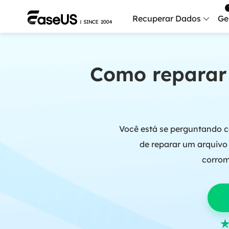
Recuperar Dados
Ge
Data
Como reparar
Recu
Mobi
Recup
Você está se perguntando c
Serv
Serv
de reparar um arquivo
corrom
Fix
Repar
Mais produt
Exc
Resta