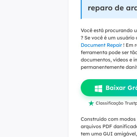
reparo de ar
Você está procurando 
? Se você é um usuário
Document Repair
! Em 
ferramenta pode ser tã
documentos, vídeos e i
permanentemente danifi
Baixar Grá

Classificação Trustp
Construído com modos d
arquivos PDF danificad
tem uma GUI amigável, o