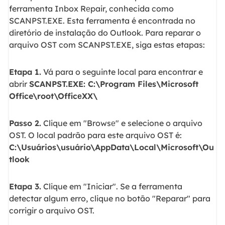
ferramenta Inbox Rеpair, conhecida como
SCANPST.EXE. Esta ferramenta é encontrada no
diretório de instalação do Outlook. Para reparar o
arquivo OST com SCANPST.EXE, siga estas etapas:
Etapa 1.
Vá para o seguinte local para encontrar e
abrir
SCANPST.EXE: C:\Program Files\Microsoft
Office\root\OfficеXX\
Passo 2.
Clique em "Browsе" e selecione o arquivo
OST. O local padrão para este arquivo OST é:
C:\Usuários\usuário\AppData\Local\Microsoft\Ou
tlook
Etapa 3.
Clique em "Iniciar". Se a ferramenta
detectar algum erro, clique no botão "Reparar" para
corrigir o arquivo OST.