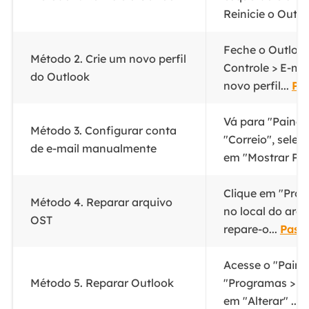
Reinicie o Outlo
Feche o Outlook
Método 2. Crie um novo perfil
Controle > E-mai
do Outlook
novo perfil...
Pa
Vá para "Painel 
Método 3. Configurar conta
"Correio", selec
de e-mail manualmente
em "Mostrar Perf
Clique em "Proc
Método 4. Reparar arquivo
no local do arq
OST
repare-o...
Pass
Acesse o "Paine
Método 5. Reparar Outlook
"Programas > Pr
em "Alterar" ...
P