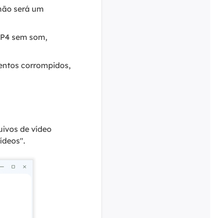
 não será um
P4 sem som,
entos corrompidos,
uivos de vídeo
deos".