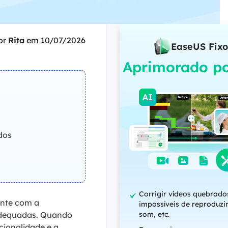
ar
Como clonar disco grátis
ntas de áudio
de Cartão SD
VoiceWave
nte do Windows
Alterar voz em tempo real
or
Rita
em 10/07/2026
de Pen Drive
EaseUS Fixo
Vocal Remover (Online)
Aprimorado po
 de HD
Remover vocais online grátis
 de HD Externo
de Fotos
dos
Corrigir vídeos quebrado
nte com a
impossíveis de reproduzi
nadequadas. Quando
som, etc.
cionalidade e a