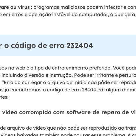
are ou vírus
:
programas maliciosos podem infectar e cor
o em erros e operação instável do computador, o que gera 
r o código de erro 232404
eos na web é o tipo de entretenimento preferido. Você pode
 incluindo diversão e instrução. Pode ser irritante e pertu
rro ao carregar o arquivo de mídia não pôde ser reproduz
s já encontramos o código de erro 23404 em algum momen
tes:
r vídeo corrompido com software de reparo de v
 de arquivo de vídeo que não pode ser reproduzido ao tran
e vídeos baixados também pode causar esse problema. A c