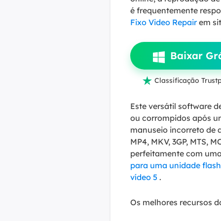
é frequentemente resp
Fixo Video Repair
em sit
Baixar Grá

Classificação Trustp
Este versátil software 
ou corrompidos após uma
manuseio incorreto de a
MP4, MKV, 3GP, MTS, MO
perfeitamente com uma
para uma unidade flash
vídeo 5
.
Os melhores recursos do