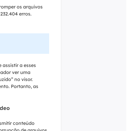
romper os arquivos
232.404 erros.
 assistir a esses
rbador ver uma
ido” no visor.
to. Portanto, as
ídeo
smitir conteúdo
orrupção de arquivos