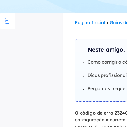
Part
Recu
Página Inicial
>
Guias d
Emai
Recu
Neste artigo,
MS 
Recu
Como corrigir o c
Dicas profissiona
Perguntas frequen
O código de erro 2324
configuração incorreta
um erro tão incômodo oc