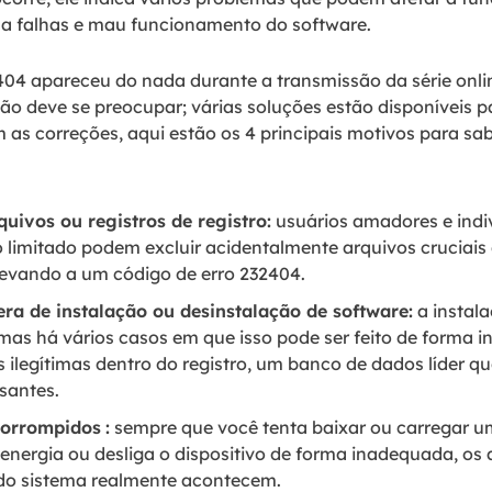
a a falhas e mau funcionamento do software.
2404 apareceu do nada durante a transmissão da série onl
ão deve se preocupar; várias soluções estão disponíveis par
 as correções, aqui estão os 4 principais motivos para sa
uivos ou registros de registro:
usuários amadores e ind
limitado podem excluir acidentalmente arquivos cruciais
 levando a um código de erro 232404.
ífera de instalação ou desinstalação de software:
a instal
l, mas há vários casos em que isso pode ser feito de forma
s ilegítimas dentro do registro, um banco de dados líder 
santes.
corrompidos
:
sempre que você tenta baixar ou carregar u
nergia ou desliga o dispositivo de forma inadequada, os 
 do sistema realmente acontecem.