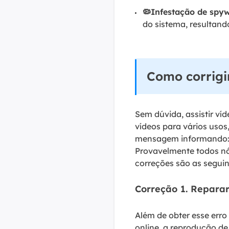
🦠Infestação de spyw
do sistema, resultand
Como corrigi
Sem dúvida, assistir víd
vídeos para vários usos,
mensagem informando: “E
Provavelmente todos nó
correções são as seguin
Correção 1. Repara
Além de obter esse erro
online, a reprodução d