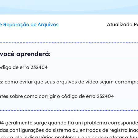
Tutorial Popul
Ferrame
ition Recovery
System Deploy
Recuperação 
peração de partição perdida
Implantação intelige
e Reparação de Arquivos
Atualizado P
Recuperação 
l Recovery
Recuperação
peração de e-mail do Outlook
Recuperação
 você aprenderá:
SQL Recovery
Recuperação 
peração de banco de dados MS SQL
ódigo de erro 232404
is: como evitar que seus arquivos de vídeo sejam corrompi
tes sobre como corrigir o código de erro 232404
04
geralmente surge quando há um problema corresponde
 das configurações do sistema ou entradas de registro i
orre, ele indica vários problemas que podem afetar a fun