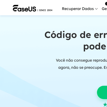
Recuperar Dados
Ge
Data
Código de err
Recu
pode 
Mobi
Recup
Você não consegue reproduz
Serv
Serv
agora, não se preocupe. E
Fix
Repar
Mais produt
Exc
Resta