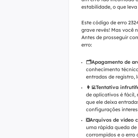
estabilidade, o que lev
Este código de erro 23
grave revés! Mas você n
Antes de prosseguir com
erro:
🗂️Apagamento de arq
conhecimento técnico 
entradas de registro,
👩‍💻Tentativa infrut
de aplicativos é fáci
que ele deixa entrada
configurações interes
❎Arquivos de vídeo 
uma rápida queda de e
corrompidos e o erro