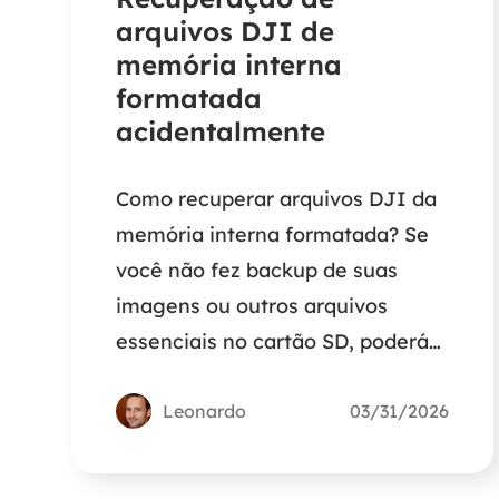
arquivos DJI de
memória interna
formatada
acidentalmente
Como recuperar arquivos DJI da
memória interna formatada? Se
você não fez backup de suas
imagens ou outros arquivos
essenciais no cartão SD, poderá
usar um software de recuperação
de dados de terceiros para
Leonardo
03/31/2026
recuperar seus dados de um
cartão SD formatado como