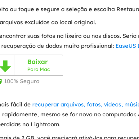
eito ou toque e segure a seleção e escolha Restaura
arquivos excluídos ao local original.
ontrar suas fotos na lixeira ou nos discos. Seria 
recuperação de dados muito profissional:
EaseUS 
Baixar

Para Mac
100% Seguro

ais fácil de
recuperar arquivos, fotos, vídeos, músi
s rapidamente, mesmo se for novo no computador. 
perdidas no Lightroom.
ais de 2 GB, você precisará ativá-las para recuper