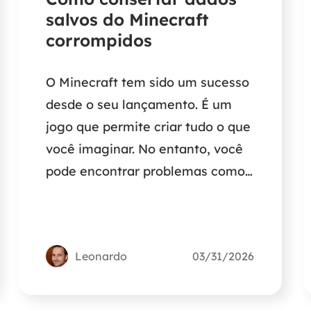
salvos do Minecraft
corrompidos
O Minecraft tem sido um sucesso
desde o seu lançamento. É um
jogo que permite criar tudo o que
você imaginar. No entanto, você
pode encontrar problemas como
o Minecraft não carrega se os
dados salvos do Minecraft
estiverem corrompidos. Se sentir
Leonardo
03/31/2026
à vontade. Esta postagem irá
ajudá-lo com isso.