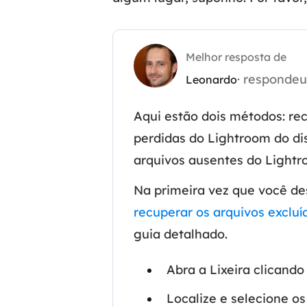
Part
Recu
Melhor resposta de
· responde
Emai
Leonardo
Recu
Aqui estão dois métodos: rec
MS 
perdidas do Lightroom do di
Recu
arquivos ausentes do Lightr
Na primeira vez que você de
recuperar os arquivos excluí
guia detalhado.
Abra a Lixeira clicand
Localize e selecione os