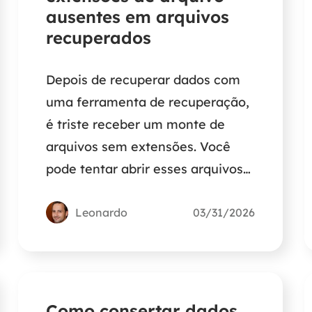
ausentes em arquivos
recuperados
Depois de recuperar dados com
uma ferramenta de recuperação,
é triste receber um monte de
arquivos sem extensões. Você
pode tentar abrir esses arquivos
sem extensões ou escolher outro
programa de recuperação de
Leonardo
03/31/2026
dados para recuperar dados do
seu dispositivo NAS.
Como consertar dados