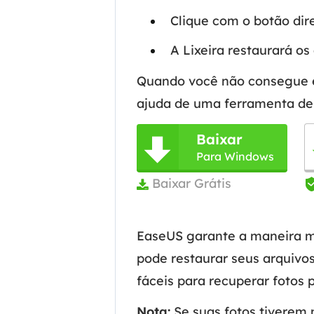
Clique com o botão dir
A Lixeira restaurará os 
Quando você não consegue enc
ajuda de uma ferramenta de 
Baixar

Para Windows
Baixar Grátis

EaseUS garante a maneira m
pode restaurar seus arquivo
fáceis para recuperar fotos 
Nota:
Se suas fotos tiverem m