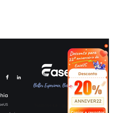



hia
ANNIVER22
seUS