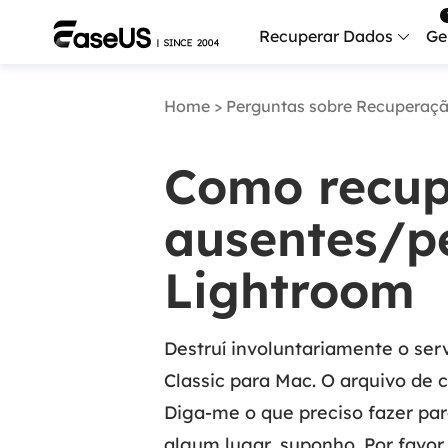
Recuperar Dados
Ge
Home
>
Perguntas sobre Recuperaç
Data
Recu
Como recup
Mobi
Recup
ausentes/p
Serv
Lightroom
Serv
Fix
Repar
Destruí involuntariamente o ser
Classic para Mac. O arquivo de
Mais produt
Diga-me o que preciso fazer pa
Exc
algum lugar, suponho. Por favor
Resta