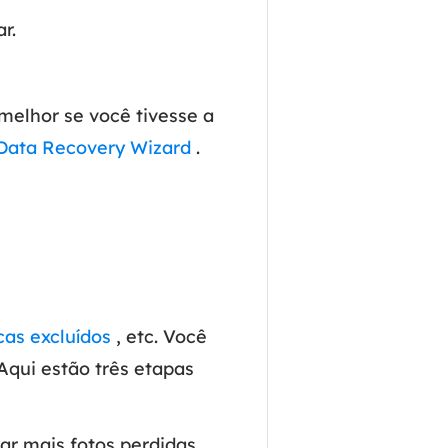
r.
melhor se você tivesse a
Data Recovery Wizard
.
cas excluídos
, etc. Você
Aqui estão três etapas
ar mais fotos perdidas.