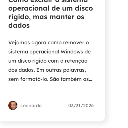
operacional de um disco
rígido, mas manter os
dados
Vejamos agora como remover o
sistema operacional Windows de
um disco rígido com a retenção
dos dados. Em outras palavras,
sem formatá-lo. São também os
métodos para remover e
desinstalar o Windows 7, 8 ou 10
Leonardo
03/31/2026
de um PC de inicialização dupla.