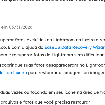
Tutorial Popul
Ferrame
ition Recovery
System Deploy
Recuperação 
peração de partição perdida
Implantação intelige
Recuperação 
u em 03/31/2026
l Recovery
Recuperação
peração de e-mail do Outlook
Recuperação
uperar fotos excluídas do Lightroom da lixeira e r
SQL Recovery
sco. E com a ajuda do
EaseUS Data Recovery Wizar
Recuperação 
peração de banco de dados MS SQL
oom e recuperar fotos do Lightroom sem dificuldad
scobrir que suas fotos desapareceram no Lightroom
dos da Lixeira
para restaurar as imagens ou imagens
o duas vezes ou tocando em seu ícone na área de tr
 arquivos e fotos que você precisa restaurar.