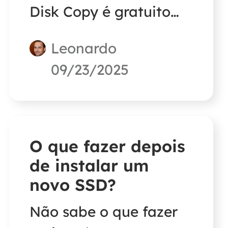
Disk Copy é gratuito
para uso e oferecerá
Leonardo
informações
09/23/2025
detalhadas sobre o
EaseUS Disk Copy.
O que fazer depois
de instalar um
novo SSD?
Não sabe o que fazer