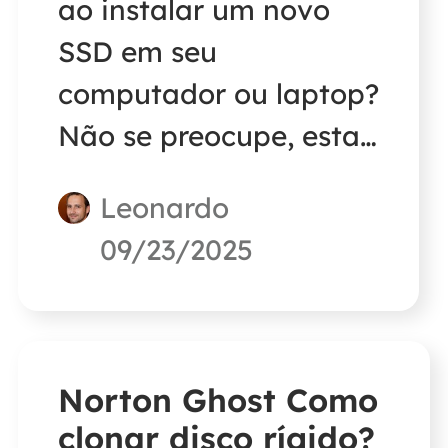
ao instalar um novo
SSD em seu
computador ou laptop?
Não se preocupe, esta
breve postagem
Leonardo
fornece uma lista
09/23/2025
completa do que fazer
após instalar um novo
SSD.
Norton Ghost Como
clonar disco rígido?