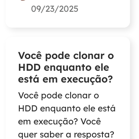
09/23/2025
oferecerá uma
ferramenta para
ajudá-lo.
Você pode clonar o
HDD enquanto ele
está em execução?
Você pode clonar o
HDD enquanto ele está
em execução? Você
quer saber a resposta?