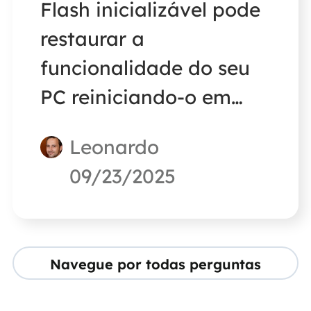
Flash inicializável pode
restaurar a
funcionalidade do seu
PC reiniciando-o em
caso de erro. Se você
Leonardo
quiser aprender como
09/23/2025
clonar um cartão
Compact Flash
inicializável, o método
Navegue por todas perguntas
fornecido nesta breve
postagem será de