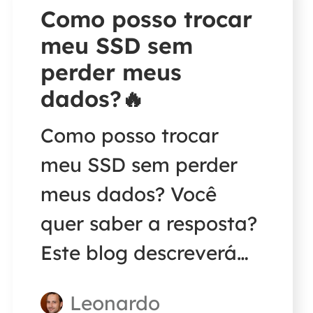
Como posso trocar
meu SSD sem
perder meus
dados?🔥
Como posso trocar
meu SSD sem perder
meus dados? Você
quer saber a resposta?
Este blog descreverá
como trocar um SSD
Leonardo
sem perda de dados e