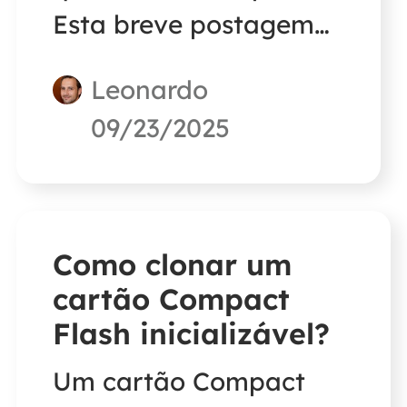
Esta breve postagem
dirá se você pode
Leonardo
clonar um HDD
09/23/2025
enquanto seu sistema
operacional estiver em
execução e oferecerá
uma maneira de fazer
Como clonar um
isso.
cartão Compact
Flash inicializável?
Um cartão Compact