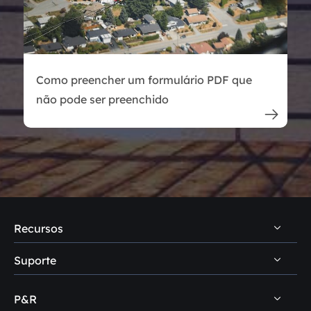
Como preencher um formulário PDF que
não pode ser preenchido

Recursos
Suporte
Dicas de recuperação de dados PC
Dicas de recuperação de dados Mac
P&R
Central de suporte