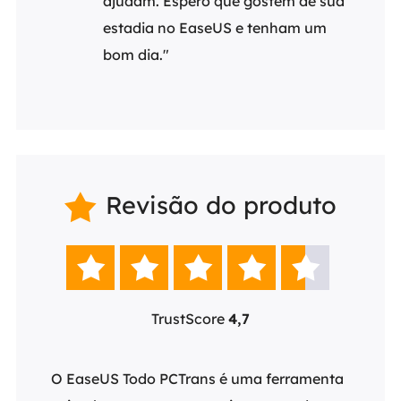
ajudam. Espero que gostem de sua
estadia no EaseUS e tenham um
bom dia."
Revisão do produto






TrustScore
4,7
ar, o
O EaseUS Todo PCTrans é uma ferramenta
Por s