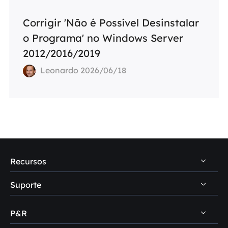
Corrigir 'Não é Possível Desinstalar
o Programa' no Windows Server
2012/2016/2019
Leonardo 2026/06/18
Recursos
Suporte
Dicas de recuperação de dados PC
Dicas de recuperação de dados Mac
P&R
Central de suporte