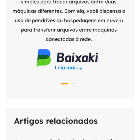
tware
simples para trocar arquivos entre duas
EaseU
uer
máquinas diferentes. Com ela, você dispensa o
de 
zá-lo
uso de pendrives ou hospedagens em nuvem
usuár
ter
para transferir arquivos entre máquinas
par
ros.
conectadas à rede.
cert
Leia mais
Artigos relacionados