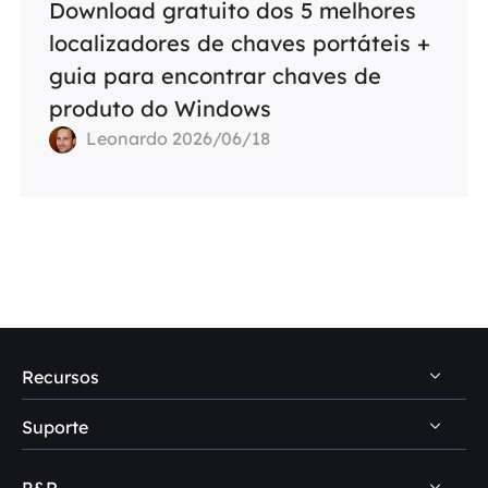
Download gratuito dos 5 melhores
localizadores de chaves portáteis +
guia para encontrar chaves de
produto do Windows
Leonardo 2026/06/18
Recursos
Suporte
Dicas de recuperação de dados PC
Dicas de recuperação de dados Mac
P&R
Central de suporte