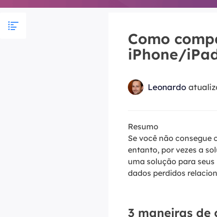
Part
Recu
Como compar
iPhone/iPa
Emai
Recu
Leonardo
atuali
MS 
Recu
Resumo
Se você não consegue c
entanto, por vezes a sol
uma solução para seus 
dados perdidos relaci
3 maneiras de 