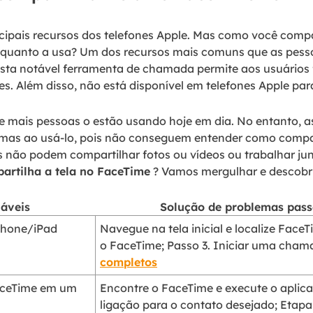
cipais recursos dos telefones Apple. Mas como você comp
nquanto a usa? Um dos recursos mais comuns que as pes
Esta notável ferramenta de chamada permite aos usuário
s. Além disso, não está disponível em telefones Apple par
 e mais pessoas o estão usando hoje em dia. No entanto, 
mas ao usá-lo, pois não conseguem entender como compar
s não podem compartilhar fotos ou vídeos ou trabalhar ju
rtilha a tela no FaceTime
? Vamos mergulhar e descobri
iáveis
Solução de problemas pass
iPhone/iPad
Navegue na tela inicial e localize Face
o FaceTime; Passo 3. Iniciar uma cham
completos
FaceTime em um
Encontre o FaceTime e execute o aplic
ligação para o contato desejado; Etapa 