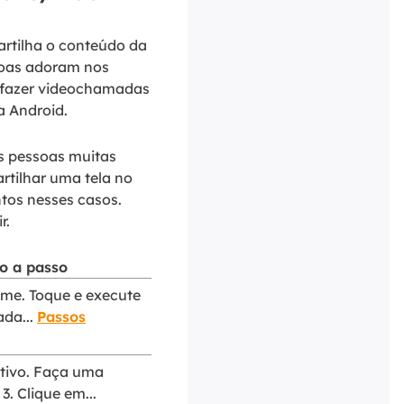
artilha o conteúdo da
soas adoram nos
s fazer videochamadas
a Android.
as pessoas muitas
tilhar uma tela no
ntos nesses casos.
r.
o a passo
Time. Toque e execute
ada...
Passos
ativo. Faça uma
3. Clique em...