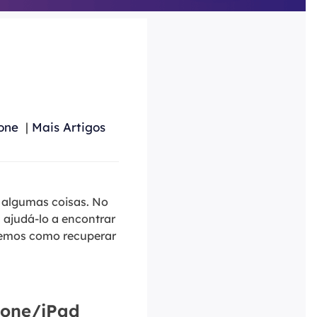
ar
Como clonar disco grátis
ntas de áudio
de Cartão SD
VoiceWave
nte do Windows
Alterar voz em tempo real
de Pen Drive
Vocal Remover (Online)
 de HD
Remover vocais online grátis
 de HD Externo
one
|
Mais Artigos
de Fotos
o algumas coisas. No
á ajudá-lo a encontrar
remos como recuperar
hone/iPad