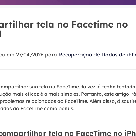
Tutorial Popul
Ferrame
ition Recovery
System Deploy
Recuperação 
peração de partição perdida
Implantação intelige
tilhar tela no Facetime no
Recuperação 
d
l Recovery
Recuperação
peração de e-mail do Outlook
Recuperação
zou em 27/04/2026 para
Recuperação de Dados de iPh
SQL Recovery
Recuperação 
peração de banco de dados MS SQL
ompartilhar sua tela no FaceTime, talvez já tenha tentad
ução mais eficaz é a mais simples. Portanto, este artigo ir
problemas relacionados ao FaceTime. Além disso, discuti
onados ao FaceTime como bônus.
compartilhar tela no FaceTime no iP