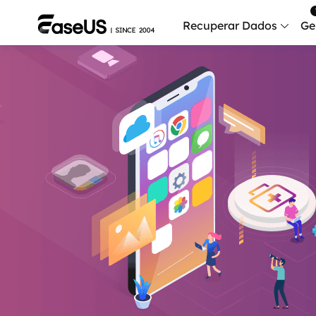
Recuperar Dados
Ge
Data
Recu
Mobi
Recup
Serv
Serv
Fix
Repar
Mais produt
Exc
Resta