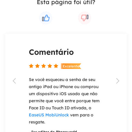
Esta página foi útil?
Comentário
Coment


nte
Excelente
permite que
Se você esqueceu a senha de seu
O
EaseUS Tod


nte todos os
antigo iPad ou iPhone ou comprou
solução de sof
 o PC. O
um dispositivo iOS usado que não
criada para s
ível para
permite que você entre porque tem
migração de c
nto,
Face ID ou Touch ID ativada, o
uma máquina 
 plataforma
EaseUS MobiUnlock
vem para o
versão anteri
á coberto.
resgate.
operacional p
cks
- Por
editor do Phoneworld
- Por
editor do 