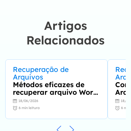
problemas de forma
fácil e eficaz."…
Artigos
Relacionados
Recuperação de
Rec
Arquivos
Arqu
Métodos eficazes de
Com
recuperar arquivo Word
Arqu
corrompido
CHK
18/06/2026
18/06
6
min leitura
6
min 