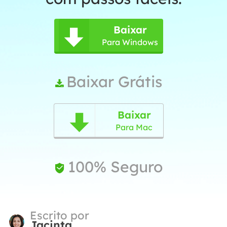
Baixar

Para Windows
Baixar Grátis

Baixar

Para Mac
100% Seguro

Escrito por
Jacinta