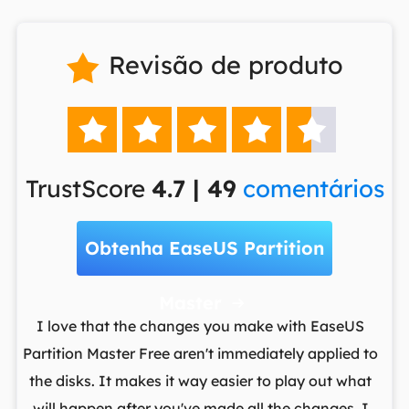
Revisão de produto






TrustScore
4.7 | 49
comentários
Obtenha EaseUS Partition
Master

t
I love that the changes you make with EaseUS
ows
Partition Master Free aren't immediately applied to
M
st
the disks. It makes it way easier to play out what
lo
,
will happen after you've made all the changes. I
par