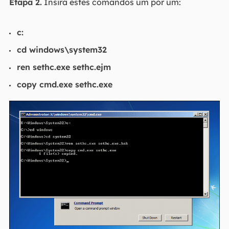
Etapa 2.
Insira estes comandos um por um:
c:
cd windows\system32
ren sethc.exe sethc.ejm
copy cmd.exe sethc.exe