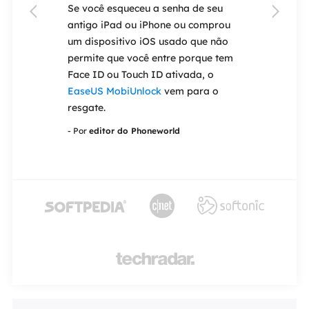
permite que
Se você esqueceu a senha de seu
O
EaseUS Tod


nte todos os
antigo iPad ou iPhone ou comprou
solução de sof
 o PC. O
um dispositivo iOS usado que não
criada para s
ível para
permite que você entre porque tem
migração de c
nto,
Face ID ou Touch ID ativada, o
uma máquina 
 plataforma
EaseUS MobiUnlock
vem para o
versão anteri
á coberto.
resgate.
operacional p
cks
- Por
editor do Phoneworld
- Por
editor do 



