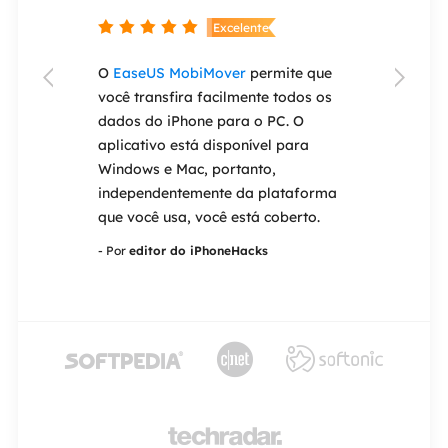


nte
Excelente
ery Wizard
O
EaseUS MobiMover
permite que
Se você esque


e ser um dos
você transfira facilmente todos os
antigo iPad o
de
dados do iPhone para o PC. O
um dispositiv
 do mercado.
aplicativo está disponível para
permite que v
ção de
Windows e Mac, portanto,
Face ID ou To
ncluindo
independentemente da plataforma
EaseUS MobiU
ão,
que você usa, você está coberto.
resgate.
de formatada
- Por
editor do iPhoneHacks
- Por
editor do 
corrompidos.



