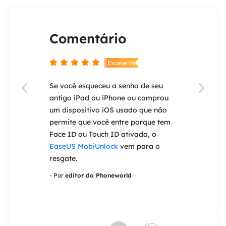
Comentário
Coment


nte
Excelente
permite que
Se você esqueceu a senha de seu
O
EaseUS Tod


nte todos os
antigo iPad ou iPhone ou comprou
solução de sof
 o PC. O
um dispositivo iOS usado que não
criada para s
ível para
permite que você entre porque tem
migração de c
nto,
Face ID ou Touch ID ativada, o
uma máquina 
 plataforma
EaseUS MobiUnlock
vem para o
versão anteri
á coberto.
resgate.
operacional p
cks
- Por
editor do Phoneworld
- Por
editor do 