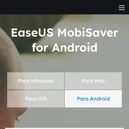
EaseUS MobiSaver
for Android
Para Windows
Para Mac
Para iOS
Para Android