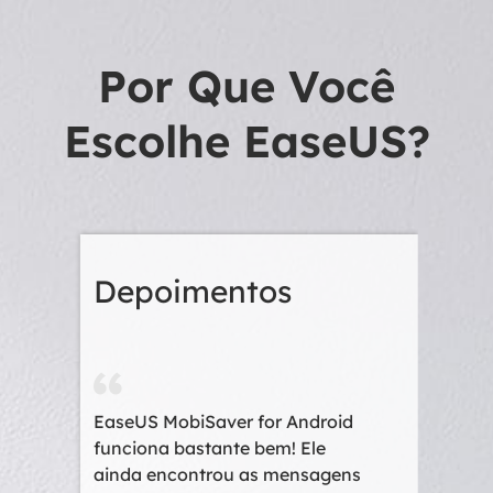
Por Que Você
Escolhe EaseUS?
Depoimentos
Dep
EaseUS MobiSaver for Android
Muito 
funciona bastante bem! Ele
recupe
o
ainda encontrou as mensagens
precio