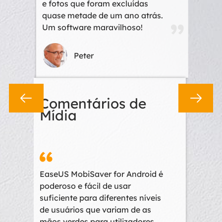
ar
e fotos que foram excluídas
meu S
s
quase metade de um ano atrás.
softwa
Um software maravilhoso!
dados 
Peter


Comentários de
Com
Mídia
Míd
as
EaseUS MobiSaver for Android é
EaseUS
poderoso e fácil de usar
usar e
g,
suficiente para diferentes níveis
quando
c.
de usuários que variam de as
arquiv
mãos verdes para utilizadores
de um 