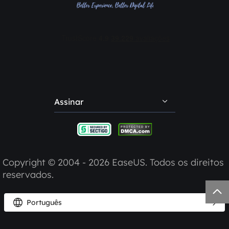
Contate EaseUS
Revendedores
Afiliados
Desconto para estudante
Minha conta
Assinar
Reclamações e feedback
Indique amigos
Copyright ©
2004 - 2026
EaseUS. Todos os direitos
reservados.



Português