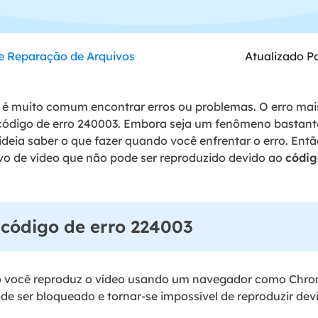
Tutorial Popul
Ferrame
ition Recovery
System Deploy
Recuperação 
peração de partição perdida
Implantação intelige
e Reparação de Arquivos
Atualizado P
Recuperação 
l Recovery
Recuperação
peração de e-mail do Outlook
, é muito comum encontrar erros ou problemas. O erro m
Recuperação
 código de erro 240003. Embora seja um fenômeno bastant
SQL Recovery
ideia saber o que fazer quando você enfrentar o erro. Entã
Recuperação 
peração de banco de dados MS SQL
vo de vídeo que não pode ser reproduzido devido ao
códig
 código de erro 224003
o você reproduz o vídeo usando um navegador como Chrome
de ser bloqueado e tornar-se impossível de reproduzir de