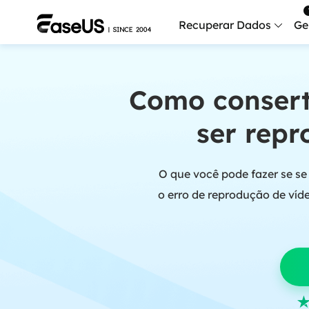
Recuperar Dados
Ge
Data
Como consert
Recu
ser repr
Mobi
Recup
O que você pode fazer se se
Serv
Serv
o erro de reprodução de víd
Fix
Repar
Mais produt
Exc
Resta