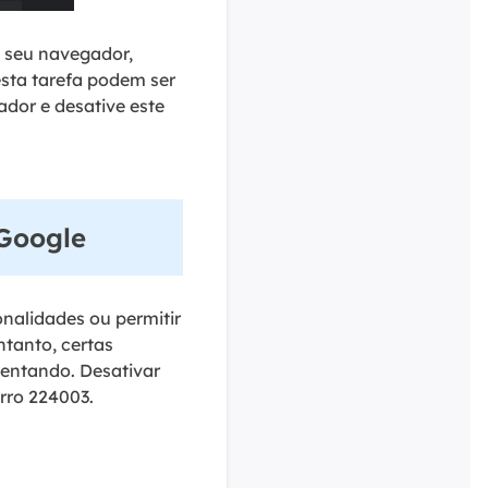
m seu navegador,
esta tarefa podem ser
ador e desative este
 Google
alidades ou permitir
ntanto, certas
entando. Desativar
rro 224003.