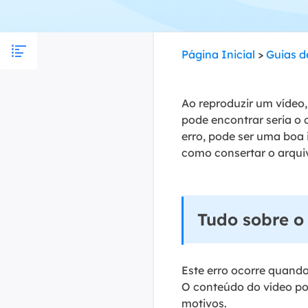
Part
Recu
Página Inicial
>
Guias d
Emai
Recu
Ao reproduzir um vídeo
pode encontrar seria o
MS 
erro, pode ser uma boa 
Recu
como consertar o arqui
Tudo sobre o
Este erro ocorre quand
O conteúdo do vídeo po
motivos.