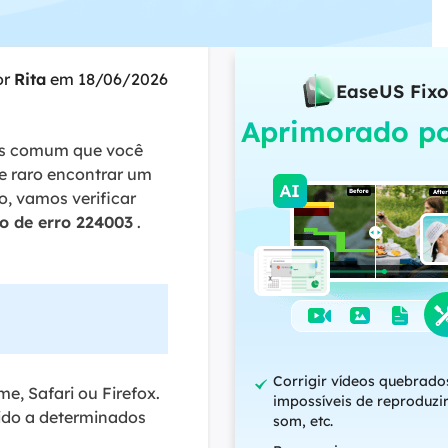
ar
Como clonar disco grátis
ntas de áudio
de Cartão SD
VoiceWave
nte do Windows
Alterar voz em tempo real
or
Rita
em 18/06/2026
de Pen Drive
EaseUS Fixo
Vocal Remover (Online)
Aprimorado po
 de HD
Remover vocais online grátis
ais comum que você
 de HD Externo
e raro encontrar um
o, vamos verificar
de Fotos
o de erro 224003
.
Corrigir vídeos quebrado
, Safari ou Firefox.
impossíveis de reproduzi
vido a determinados
som, etc.