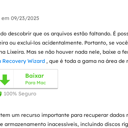
Tutorial Popul
Ferrame
ition Recovery
System Deploy
Recuperação 
u em 09/23/2025
peração de partição perdida
Implantação intelige
Recuperação 
l Recovery
o descobrir que os arquivos estão faltando. É poss
Recuperação
peração de e-mail do Outlook
eira ou excluí-los acidentalmente. Portanto, se voc
Recuperação
na Lixeira. Mas se não houver nada nele, baixe a 
SQL Recovery
Recuperação 
peração de banco de dados MS SQL
 Recovery Wizard
, que é toda a gama na área de 
Baixar

Para Mac
100% Seguro

 tem um recurso importante para recuperar dados 
e armazenamento inacessíveis, incluindo discos ríg