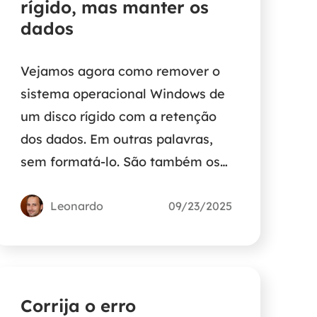
rígido, mas manter os
dados
Vejamos agora como remover o
sistema operacional Windows de
um disco rígido com a retenção
dos dados. Em outras palavras,
sem formatá-lo. São também os
métodos para remover e
desinstalar o Windows 7, 8 ou 10
Leonardo
09/23/2025
de um PC de inicialização dupla.
Corrija o erro