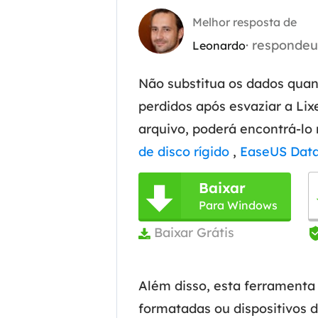
Melhor resposta de
Part
· responde
Leonardo
Recu
Emai
Não substitua os dados quand
Recu
perdidos após esvaziar a Lix
arquivo, poderá encontrá-lo 
MS 
Recu
de disco rígido
,
EaseUS Data
Baixar

Para Windows
Baixar Grátis

Além disso, esta ferramenta
formatadas ou dispositivos d