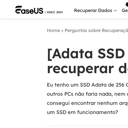
Recuperar Dados
Ge
Home
>
Perguntas sobre Recuperaç
Data
Recu
[Adata SSD
Mobi
Recup
recuperar 
Serv
Serv
Eu tenho um SSD Adata de 256 G
Fix
outros PCs não faria nada, nem 
Repar
consegui encontrar nenhum arqu
Mais produt
um SSD em funcionamento?
Exc
Resta