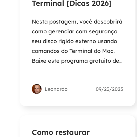
Terminal [Dicas 2026]
Nesta postagem, você descobrirá
como gerenciar com segurança
seu disco rígido externo usando
comandos do Terminal do Mac.
Baixe este programa gratuito de
recuperação de dados do Mac
para restaurar até 2 GB de
Leonardo
09/23/2025
arquivos caso você exclua
acidentalmente seus arquivos ou
formate a unidade errada usando
comandos do Terminal.
Como restaurar