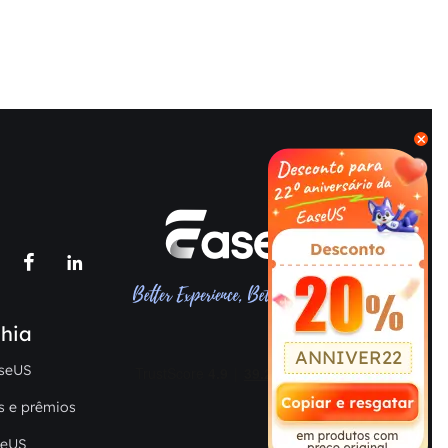



hia
ANNIVER22
seUS
s e prêmios
seUS