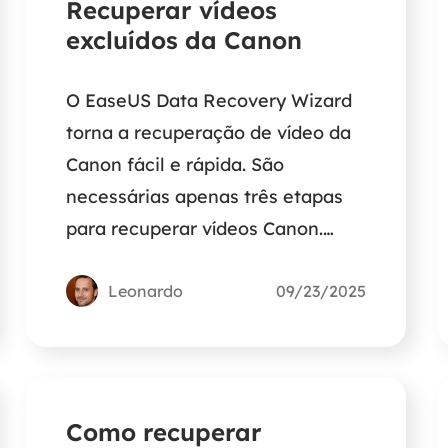
Recuperar vídeos
excluídos da Canon
O EaseUS Data Recovery Wizard
torna a recuperação de vídeo da
Canon fácil e rápida. São
necessárias apenas três etapas
para recuperar vídeos Canon.
Siga este guia para recuperar
vídeos excluídos de filmadoras
Leonardo
09/23/2025
Canon caso você tenha excluído
ou formatado seu cartão SD.
Como recuperar