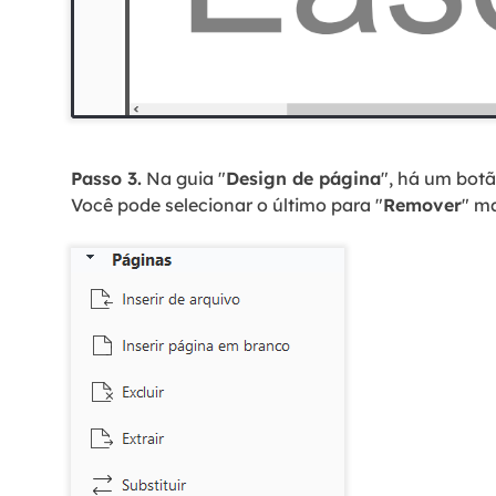
Passo 3.
Na guia "
Design de página
", há um botã
Você pode selecionar o último para "
Remover
" m