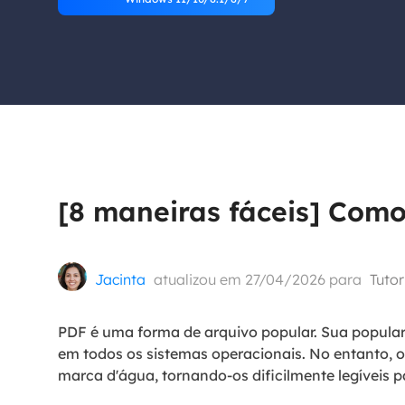
Part
Recu
Emai
Recu
MS 
Recu
[8 maneiras fáceis] Com
Jacinta
atualizou em 27/04/2026 para
Tutor
PDF é uma forma de arquivo popular. Sua populari
em todos os sistemas operacionais. No entanto, 
marca d'água, tornando-os dificilmente legíveis pa