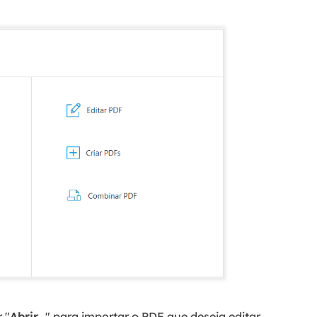
 "
Abrir...
" para importar o PDF que deseja editar.