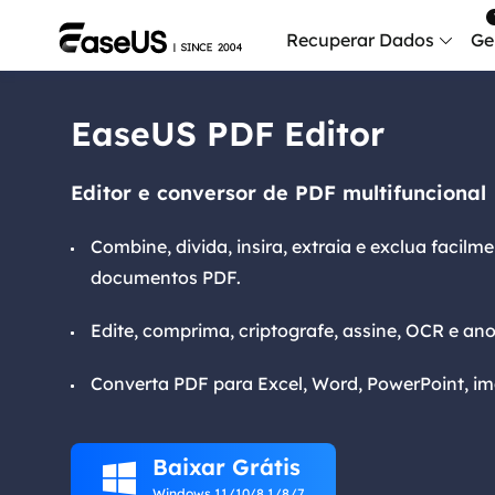
Recuperar Dados
Ge
EaseUS PDF Editor
Data
Recu
Editor e conversor de PDF multifuncional
Mobi
Recup
Combine, divida, insira, extraia e exclua facilm
documentos PDF.
Serv
Serv
Edite, comprima, criptografe, assine, OCR e an
Fix
Repar
Converta PDF para Excel, Word, PowerPoint, im
Mais produt
Baixar Grátis
Exc

Resta
Windows 11/10/8.1/8/7