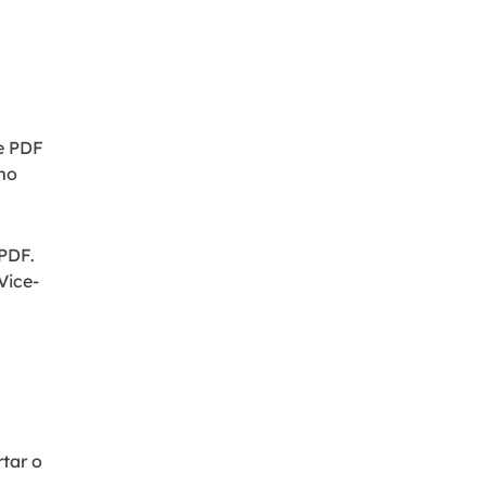
e PDF
mo
PDF.
Vice-
rtar o