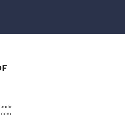
ar
Como clonar disco grátis
ntas de áudio
de Cartão SD
VoiceWave
nte do Windows
Alterar voz em tempo real
de Pen Drive
Vocal Remover (Online)
 de HD
Remover vocais online grátis
 de HD Externo
de Fotos
DF
smitir
s com