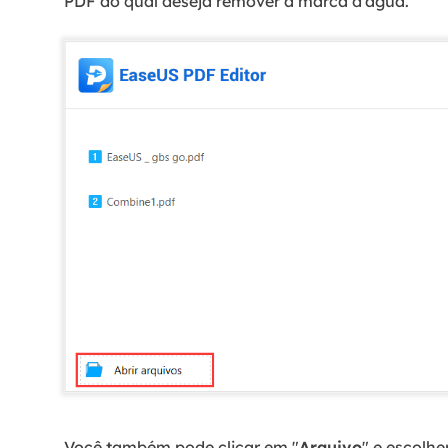
PDF do qual deseja remover a marca d'água.
Você também pode clicar em "
Arquivo
" e escolher