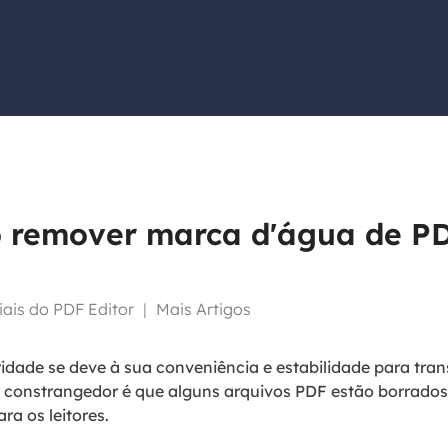
Tutorial Popul
Ferrame
ition Recovery
System Deploy
Recuperação 
peração de partição perdida
Implantação intelige
Recuperação 
l Recovery
Recuperação
peração de e-mail do Outlook
Recuperação
SQL Recovery
Recuperação 
peração de banco de dados MS SQL
o remover marca d'água de P
iais do PDF Editor
|
Mais Artigos
dade se deve à sua conveniência e estabilidade para tran
o constrangedor é que alguns arquivos PDF estão borrado
ra os leitores.