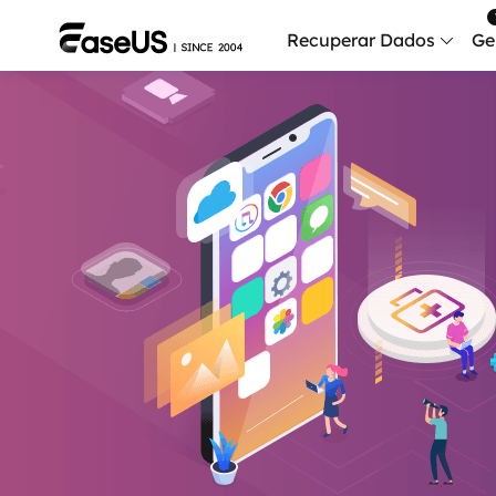
Recuperar Dados
Ge
Data
Recu
Mobi
Recup
Serv
Serv
Fix
Repar
Mais produt
Exc
Resta