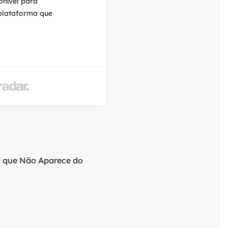
onível para
um disposi
plataforma que
tem Face I
resgate.
- Por
editor

m que Não Aparece do