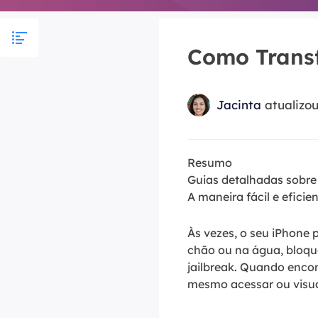
Part
Recu
Como Transf
Emai
Recu
Jacinta
atualizo
MS 
Recu
Resumo
Guias detalhadas sobre
A maneira fácil e efici
Às vezes, o seu iPhone 
chão ou na água, bloque
jailbreak. Quando enco
mesmo acessar ou visual