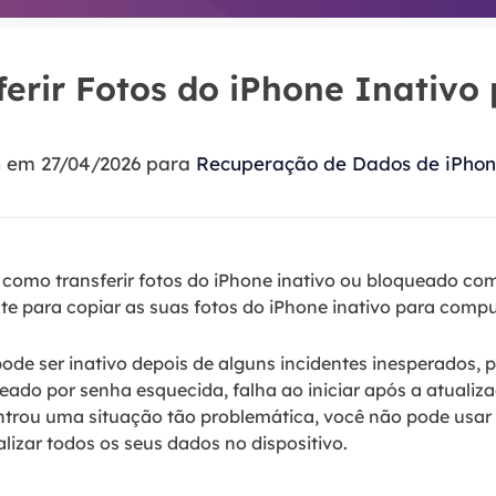
Tutorial Popul
Ferrame
ition Recovery
System Deploy
Recuperação 
peração de partição perdida
Implantação intelige
erir Fotos do iPhone Inativo
Recuperação 
l Recovery
Recuperação
peração de e-mail do Outlook
u em 27/04/2026 para
Recuperação de Dados de iPho
Recuperação
SQL Recovery
Recuperação 
peração de banco de dados MS SQL
 como transferir fotos do iPhone inativo ou bloqueado c
ente para copiar as suas fotos do iPhone inativo para comp
pode ser inativo depois de alguns incidentes inesperados, 
ado por senha esquecida, falha ao iniciar após a atualiz
ntrou uma situação tão problemática, você não pode usar 
izar todos os seus dados no dispositivo.