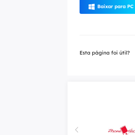
Baixar para PC

Esta página foi útil?
e
 Wizard Pro
tem a reputação de ser um dos
