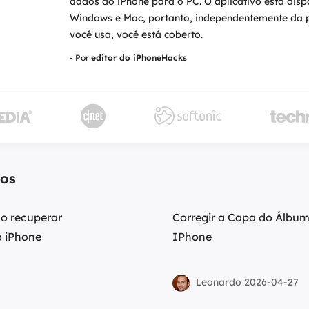
dados do iPhone para o PC. O aplicativo está disp
Windows e Mac, portanto, independentemente da 
você usa, você está coberto.
- Por
editor do iPhoneHacks



dos
mo recuperar
Corregir a Capa do Álbu
o iPhone
IPhone
Leonardo 2026-04-27