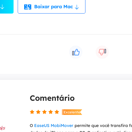
Baixar para Mac

Comentário

Excelente
O
EaseUS MobiMover
permite que você transfira f