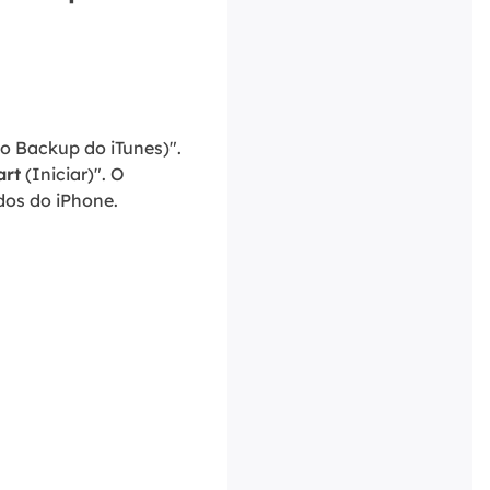
o Backup do iTunes)".
art
(Iniciar)". O
dos do iPhone.