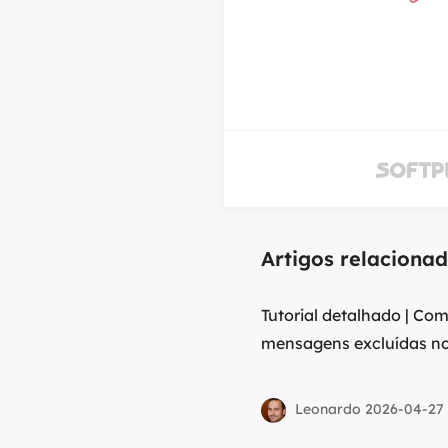
recuperação de dados do mercado. Ele vem
rsos avançados, incluindo recuperação de
e unidade formatada e reparo de arquivos
Artigos relaciona
Tutorial detalhado | Co
mensagens excluídas n
Leonardo 2026-04-27